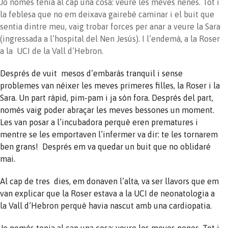
Jo només tenia al cap una cosa: veure les meves nenes. Tot i
la feblesa que no em deixava gairebé caminar i el buit que
sentia dintre meu, vaig trobar forces per anar a veure la Sara
(ingressada a l’hospital del Nen Jesús). I l’endemà, a la Roser
a la UCI de la Vall d’Hebron.
Després de vuit mesos d’embaràs tranquil i sense
problemes van néixer les meves primeres filles, la Roser i la
Sara. Un part ràpid, pim-pam i ja són fora. Després del part,
només vaig poder abraçar les meves bessones un moment.
Les van posar a l’incubadora perquè eren prematures i
mentre se les emportaven l’infermer va dir: te les tornarem
ben grans! Després em va quedar un buit que no oblidaré
mai.
Al cap de tres dies, em donaven l’alta, va ser llavors que em
van explicar que la Roser estava a la UCI de neonatologia a
la Vall d’Hebron perquè havia nascut amb una cardiopatia.
Jo només tenia al cap una cosa: veure les meves nenes. Tot i