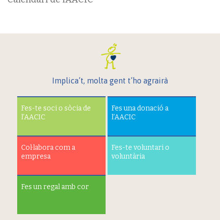
Implica’t, molta gent t’ho agrairà
Fes-te soci o sòcia de
Fes una donació a
l’AACIC
l’AACIC
Col·labora com a
Fes-te voluntari o
empresa
voluntària
Fes un regal amb cor