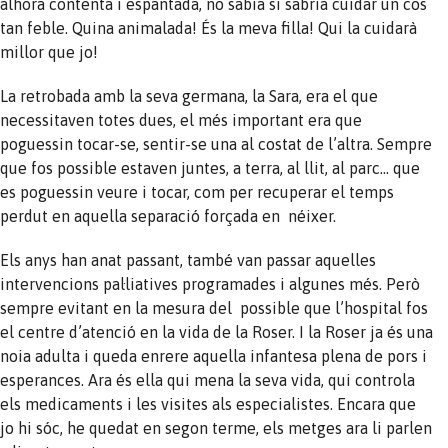
alhora contenta i espantada, no sabia si sabria cuidar un cos
tan feble. Quina animalada! És la meva filla! Qui la cuidarà
millor que jo!
La retrobada amb la seva germana, la Sara, era el que
necessitaven totes dues, el més important era que
poguessin tocar-se, sentir-se una al costat de l’altra. Sempre
que fos possible estaven juntes, a terra, al llit, al parc… que
es poguessin veure i tocar, com per recuperar el temps
perdut en aquella separació forçada en néixer.
Els anys han anat passant, també van passar aquelles
intervencions pal·liatives programades i algunes més. Però
sempre evitant en la mesura del possible que l’hospital fos
el centre d’atenció en la vida de la Roser. I la Roser ja és una
noia adulta i queda enrere aquella infantesa plena de pors i
esperances. Ara és ella qui mena la seva vida, qui controla
els medicaments i les visites als especialistes. Encara que
jo hi sóc, he quedat en segon terme, els metges ara li parlen