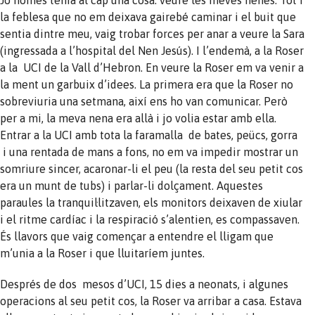
la feblesa que no em deixava gairebé caminar i el buit que
sentia dintre meu, vaig trobar forces per anar a veure la Sara
(ingressada a l’hospital del Nen Jesús). I l’endemà, a la Roser
a la UCI de la Vall d’Hebron. En veure la Roser em va venir a
la ment un garbuix d’idees. La primera era que la Roser no
sobreviuria una setmana, així ens ho van comunicar. Però
per a mi, la meva nena era allà i jo volia estar amb ella.
Entrar a la UCI amb tota la faramalla de bates, peücs, gorra
i una rentada de mans a fons, no em va impedir mostrar un
somriure sincer, acaronar-li el peu (la resta del seu petit cos
era un munt de tubs) i parlar-li dolçament. Aquestes
paraules la tranquil·litzaven, els monitors deixaven de xiular
i el ritme cardíac i la respiració s’alentien, es compassaven.
És llavors que vaig començar a entendre el lligam que
m’unia a la Roser i que lluitaríem juntes.
Després de dos mesos d’UCI, 15 dies a neonats, i algunes
operacions al seu petit cos, la Roser va arribar a casa. Estava