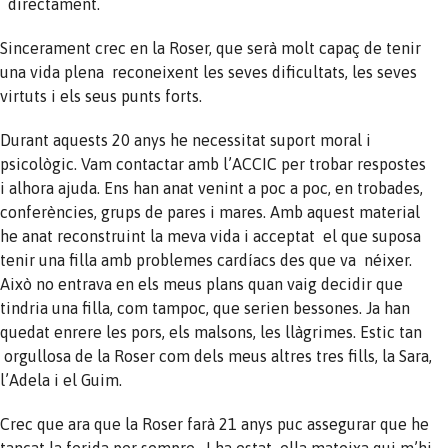
directament.
Sincerament crec en la Roser, que serà molt capaç de tenir
una vida plena reconeixent les seves dificultats, les seves
virtuts i els seus punts forts.
Durant aquests 20 anys he necessitat suport moral i
psicològic. Vam contactar amb l’ACCIC per trobar respostes
i alhora ajuda. Ens han anat venint a poc a poc, en trobades,
conferències, grups de pares i mares. Amb aquest material
he anat reconstruint la meva vida i acceptat el que suposa
tenir una filla amb problemes cardíacs des que va néixer.
Això no entrava en els meus plans quan vaig decidir que
tindria una filla, com tampoc, que serien bessones. Ja han
quedat enrere les pors, els malsons, les llàgrimes. Estic tan
orgullosa de la Roser com dels meus altres tres fills, la Sara,
l’Adela i el Guim.
Crec que ara que la Roser farà 21 anys puc assegurar que he
tancat la ferida per sempre. I ha estat ella mateixa qui m’hi