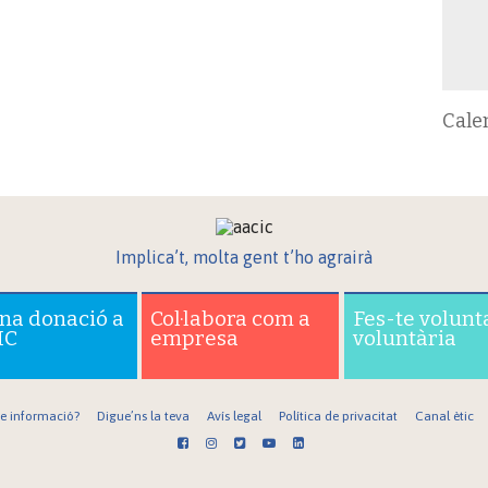
Cale
Implica’t, molta gent t’ho agrairà
una donació a
Col·labora com a
Fes-te volunt
IC
empresa
voluntària
re informació?
Digue’ns la teva
Avís legal
Política de privacitat
Canal ètic