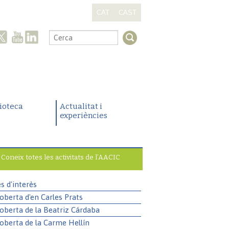
CAT
CAST
.
lioteca
Actualitat i
experiències
Coneix totes les activitats de l’AACIC
es d'interès
oberta d'en Carles Prats
oberta de la Beatriz Cárdaba
oberta de la Carme Hellín