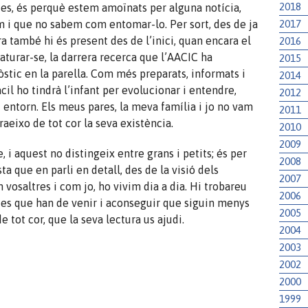
2018
es, és perquè estem amoïnats per alguna notícia,
2017
 i que no sabem com entomar-lo. Per sort, des de ja
ra també hi és present des de l’inici, quan encara el
2016
aturar-se, la darrera recerca que l’AACIC ha
2015
òstic en la parella. Com més preparats, informats i
2014
cil ho tindrà l’infant per evolucionar i entendre,
2012
u entorn. Els meus pares, la meva família i jo no vam
2011
raeixo de tot cor la seva existència.
2010
2009
, i aquest no distingeix entre grans i petits; és per
2008
a que en parli en detall, des de la visió dels
2007
 vosaltres i com jo, ho vivim dia a dia. Hi trobareu
2006
tes que han de venir i aconseguir que siguin menys
2005
e tot cor, que la seva lectura us ajudi.
2004
2003
2002
2000
1999