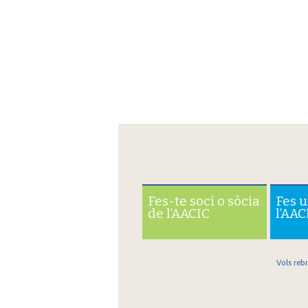
Fes-te soci o sòcia
Fes 
de l’AACIC
l’AAC
Vols reb