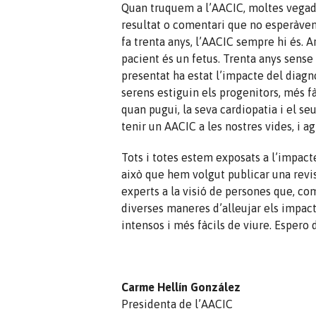
Quan truquem a l’AACIC, moltes vegad
resultat o comentari que no esperàvem
fa trenta anys, l’AACIC sempre hi és. A
pacient és un fetus. Trenta anys sense 
presentat ha estat l’impacte del diagn
serens estiguin els progenitors, més fà
quan pugui, la seva cardiopatia i el se
tenir un AACIC a les nostres vides, i ag
Tots i totes estem exposats a l’impacte
això que hem volgut publicar una revist
experts a la visió de persones que, com
diverses maneres d’alleujar els impac
intensos i més fàcils de viure. Espero d
Carme Hellín González
Presidenta de l’AACIC