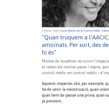
4 febrer, 2025
Carta oberta de la Carme Hellín.
Edito
“Quan truquem a l’AACIC,
amoïnats. Per sort, des de
hi és”
Moltes de nosaltres no vivim l’impact
el reben els nostres pares i mares, pe
control mèdic en control mèdic i d’im
Aquests impactes són, per exemple, qu
ha de venir la menstruació, quan vole
quan hem de passar una prova, quan su
ja preníem…