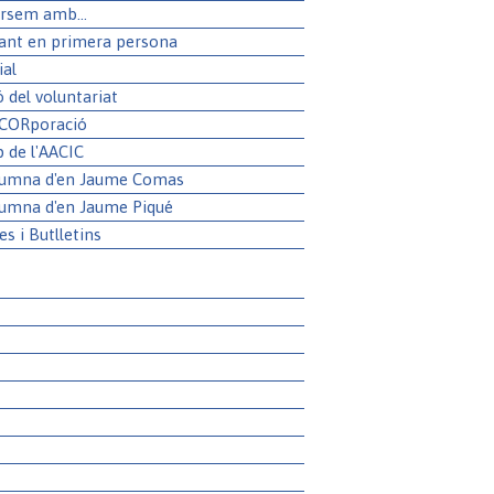
rsem amb...
ant en primera persona
ial
ó del voluntariat
 CORporació
p de l'AACIC
lumna d'en Jaume Comas
lumna d'en Jaume Piqué
es i Butlletins