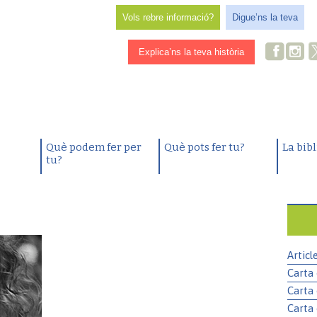
Vols rebre informació?
Digue’ns la teva
Explica’ns la teva història
Què podem fer per
Què pots fer tu?
La bib
tu?
Articl
Carta 
Carta 
Carta 