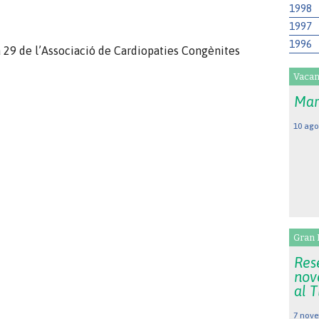
1998
1997
1996
a 29 de l’Associació de Cardiopaties Congènites
Vacan
Mar
10 ago
Gran 
Rese
nov
al 
7 nove