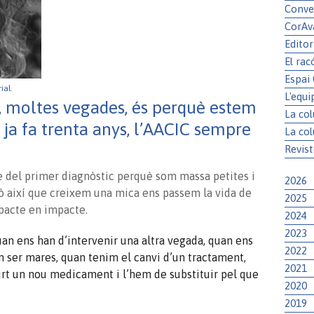
Conve
CorAv
Editor
El rac
Espai
rial.
L'equi
 moltes vegades, és perquè estem
La co
 ja fa trenta anys, l’AACIC sempre
La co
Revist
e del primer diagnòstic perquè som massa petites i
2026
rò així que creixem una mica ens passem la vida de
2025
pacte en impacte.
2024
2023
an ens han d’intervenir una altra vegada, quan ens
2022
m ser mares, quan tenim el canvi d’un tractament,
2021
rt un nou medicament i l’hem de substituir pel que
2020
2019