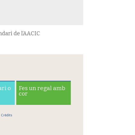
ndari de l’AACIC
ari o
Fes un regal amb
cor
Crèdits