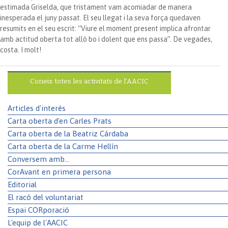
estimada Griselda, que tristament vam acomiadar de manera
inesperada el juny passat. El seu llegat i la seva força quedaven
resumits en el seu escrit: “Viure el moment present implica afrontar
amb actitud oberta tot allò bo i dolent que ens passa”. De vegades,
costa. I molt!
Coneix totes les activitats de l’AACIC
Articles d'interès
Carta oberta d'en Carles Prats
Carta oberta de la Beatriz Cárdaba
Carta oberta de la Carme Hellín
Conversem amb...
CorAvant en primera persona
Editorial
El racó del voluntariat
Espai CORporació
L'equip de l'AACIC