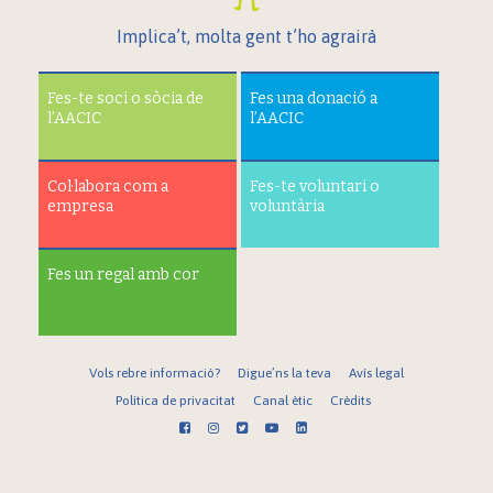
Implica’t, molta gent t’ho agrairà
Fes-te soci o sòcia de
Fes una donació a
l’AACIC
l’AACIC
Col·labora com a
Fes-te voluntari o
empresa
voluntària
Fes un regal amb cor
Vols rebre informació?
Digue’ns la teva
Avís legal
Política de privacitat
Canal ètic
Crèdits