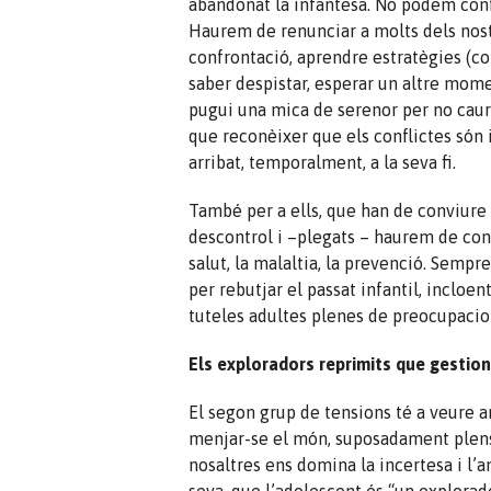
abandonat la infantesa. No podem conf
Haurem de renunciar a molts dels nost
confrontació, aprendre estratègies (com
saber despistar, esperar un altre momen
pugui una mica de serenor per no cau
que reconèixer que els conflictes són 
arribat, temporalment, a la seva fi.
També per a ells, que han de conviure 
descontrol i –plegats – haurem de con
salut, la malaltia, la prevenció. Sempr
per rebutjar el passat infantil, incloen
tuteles adultes plenes de preocupacio
Els exploradors reprimits que gestio
El segon grup de tensions té a veure a
menjar-se el món, suposadament plens
nosaltres ens domina la incertesa i l’a