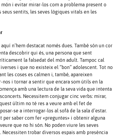
u món i evitar mirar-los com a problema present o
 seus sentits, les seves lògiques vitals en les
ar
i aquí n’hem destacat només dues. També són un cor
nta descobrir qui és, una persona que sent
íticament la falsedat del món adult. Tampoc cal
iverses i que no existeix el “bon” adolescent. Tot no
tant les coses es calmen i, també, apareixen
s i tornar a sentir que encara som útils en la
 comença amb una lectura de la seva vida que intenta
sconcerts. Necessitem conjugar cinc verbs: mirar,
Aquest últim no té res a veure amb el fet de
osar-se a interrogar-los al sofà de la sala d’estar.
at per saber com fer «preguntes» i obtenir alguna
 veure que no hi són. No poden viure les seves
s. Necessiten trobar diversos espais amb presència