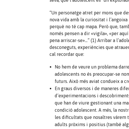
seva, que l’adolescent és “un explorad
“Un personatge atret per mons que des
nova vida amb la curiositat i l’angoixa
perquè no té cap mapa. Però que, tamb
només pensen a dir «vigila», «per aquí
pena arriscar-se»…” (1) Arribar a l’ad
desconeguts, experiències que atrauen.
cal recordar que:
No hem de veure un problema darrere
adolescents no és preocupar-se nom
futurs. Això més aviat condueix a c
En graus diversos i de maneres dife
d’experimentacions i descobriments
que han de viure gestionant una malal
condició adolescent. A més, la nostr
les dificultats que nosaltres vàrem t
adults pròxims i positius (també alg