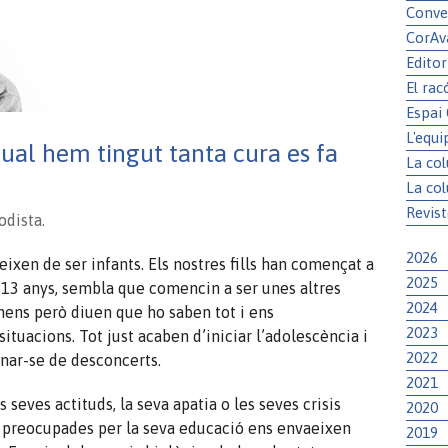
Conve
CorAv
Editor
El rac
Espai
L'equi
l qual hem tingut tanta cura es fa
La co
La co
Revist
odista.
2026
deixen de ser infants. Els nostres fills han començat a
2025
 13 anys, sembla que comencin a ser unes altres
2024
ens però diuen que ho saben tot i ens
2023
situacions. Tot just acaben d’iniciar l’adolescència i
2022
nar-se de desconcerts.
2021
 seves actituds, la seva apatia o les seves crisis
2020
s preocupades per la seva educació ens envaeixen
2019