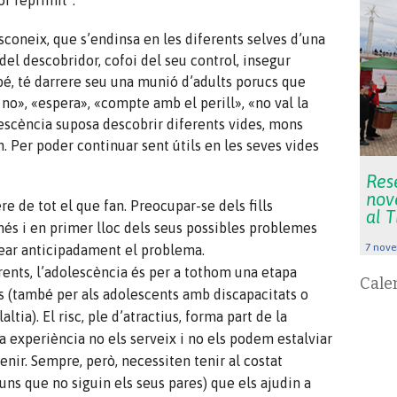
or reprimit”.
coneix, que s’endinsa en les diferents selves d’una
 del descobridor, cofoi del seu control, insegur
é, té darrere seu una munió d’adults porucs que
 no», «espera», «compte amb el perill», «no val la
olescència suposa descobrir diferents vides, mons
 Per poder continuar sent útils en les seves vides
Rese
nov
 de tot el que fan. Preocupar-se dels fills
al 
és i en primer lloc dels seus possibles problemes
7 nove
rear anticipadament el problema.
rents, l’adolescència és per a tothom una etapa
Cale
 (també per als adolescents amb discapacitats o
tia). El risc, ple d’atractius, forma part de la
a experiència no els serveix i no els podem estalviar
enir. Sempre, però, necessiten tenir al costat
uns que no siguin els seus pares) que els ajudin a