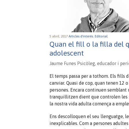
5 abril, 2017
Articles d'interès.
Editorial.
Quan el fill o la filla de
adolescent
Jaume Funes Psicòleg, educador i peri
El temps passa per a tothom. Els fills 
canviar. Quasi de cop, quan tenen 12 o
persones. Encara continuen semblant n
tranquil·litzen dient que controlen les 
la nostra vida adulta comença a emple
Ens descol·loquen el seu llenguatge, les
inexplicables. Com a persones adulte