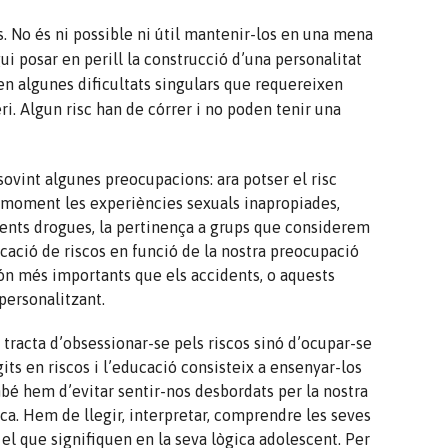
. No és ni possible ni útil mantenir-los en una mena
gui posar en perill la construcció d’una personalitat
en algunes dificultats singulars que requereixen
ri. Algun risc han de córrer i no poden tenir una
vint algunes preocupacions: ara potser el risc
e moment les experiències sexuals inapropiades,
ferents drogues, la pertinença a grups que considerem
ficació de riscos en funció de la nostra preocupació
són més importants que els accidents, o aquests
ersonalitzant.
 tracta d’obsessionar-se pels riscos sinó d’ocupar-se
s en riscos i l’educació consisteix a ensenyar-los
bé hem d’evitar sentir-nos desbordats per la nostra
ca. Hem de llegir, interpretar, comprendre les seves
el que signifiquen en la seva lògica adolescent. Per