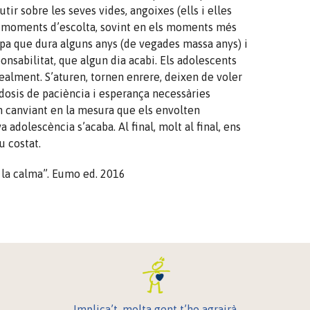
utir sobre les seves vides, angoixes (ells i elles
n moments d’escolta, sovint en els moments més
apa que dura alguns anys (de vegades massa anys) i
onsabilitat, que algun dia acabi. Els adolescents
alment. S’aturen, tornen enrere, deixen de voler
dosis de paciència i esperança necessàries
n canviant en la mesura que els envolten
va adolescència s’acaba. Al final, molt al final, ens
u costat.
 la calma”. Eumo ed. 2016
Implica’t, molta gent t’ho agrairà