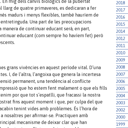
 En mig dels canvis biològics de la pubertat
2018
l llarg de quatre primaveres, es dedicaran a fer
2017
a més madurs i menys flexibles, també hauríem de
2016
 entretinguda. Una part de les preocupacions
2015
la manera de continuar educant serà, en part,
2014
continuar educant (com sempre ho havíem fet) però
2012
escents.
2011
2010
2009
2008
s grans vivències en aquest període vital. D’una
2007
es. I, de l’altra, l’angoixa que genera la incertesa
 tensió permanent, una tendència al conflicte
2006
 impressió que ho estem fent malament o que els fills
2005
enim por que tot s’espatlli, que fracassi la nostra
2004
strat fins aquest moment i que, per culpa del que
2003
 acabin tenint vides amb problemes. És l’hora de
2002
 a nosaltres per afirmar-se. Practiquen amb
2000
principal mecanisme de deixar clar que han
1999