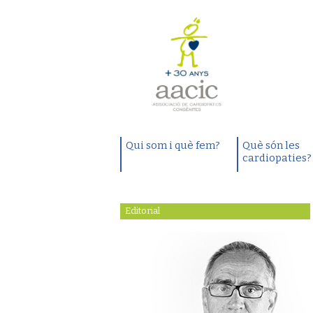
Qui som i què fem?
Què són les
cardiopaties?
Editorial