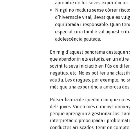
aprendre de les seves experiències.
Ningú no madura sense córrer riscos
d’hivernacle vital, llevat que es vul
equilibrada i responsable. Quan ten
especial cura també val aquest crite
adolescència pautada.
En mig d’aquest panorama destaquen so
que abandonin els estudis, en un altr
sovint la seva iniciació en l’ús de di
negatius, etc. No es pot fer una classi
adulta. Les drogues, per exemple, no 
més que una experiència amorosa desp
Potser hauria de quedar clar que no es
dels joves. Viuen més o menys immergit
perquè aprenguin a gestionar-los. Tam
interpretació preocupada i problemàti
conductes arriscades, tenir en compte 