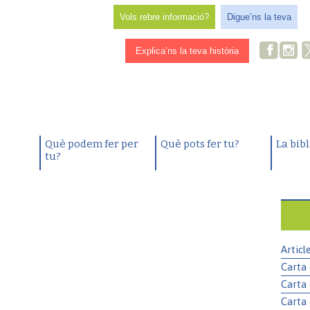
Vols rebre informació?
Digue’ns la teva
Explica’ns la teva història
Què podem fer per
Què pots fer tu?
La bib
tu?
Articl
Carta 
Carta 
Carta 