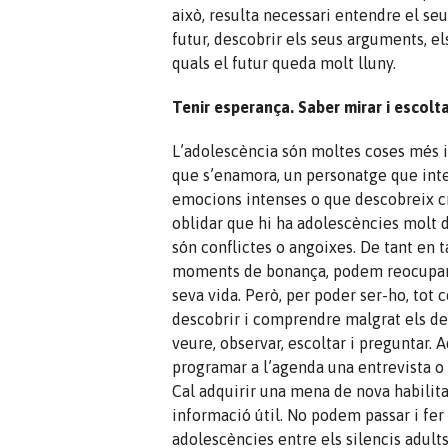
això, resulta necessari entendre el se
futur, descobrir els seus arguments, els
quals el futur queda molt lluny.
Tenir esperança. Saber mirar i escolt
L’adolescència són moltes coses més 
que s’enamora, un personatge que inte
emocions intenses o que descobreix cr
oblidar que hi ha adolescències molt d
són conflictes o angoixes. De tant en 
moments de bonança, podem reocupar-no
seva vida. Però, per poder ser-ho, tot
descobrir i comprendre malgrat els de
veure, observar, escoltar i preguntar. 
programar a l’agenda una entrevista o p
Cal adquirir una mena de nova habilit
informació útil. No podem passar i fer
adolescències entre els silencis adult