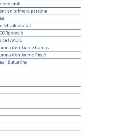
rsem amb...
ant en primera persona
ial
ó del voluntariat
 CORporació
p de l'AACIC
lumna d'en Jaume Comas
lumna d'en Jaume Piqué
es i Butlletins