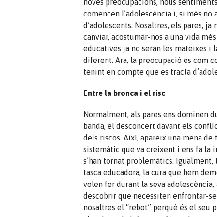
noves preocupacions, nous sentiments.
comencen l’adolescència i, si més no a
d’adolescents. Nosaltres, els pares, j
canviar, acostumar-nos a una vida més
educatives ja no seran les mateixes i 
diferent. Ara, la preocupació és com 
tenint en compte que es tracta d’adol
Entre la bronca i el risc
Normalment, als pares ens dominen due
banda, el desconcert davant els conflict
dels riscos. Així, apareix una mena de
sistemàtic que va creixent i ens fa la
s’han tornat problemàtics. Igualment, t
tasca educadora, la cura que hem demo
volen fer durant la seva adolescència,
descobrir que necessiten enfrontar-se
nosaltres el “rebot” perquè és el seu 