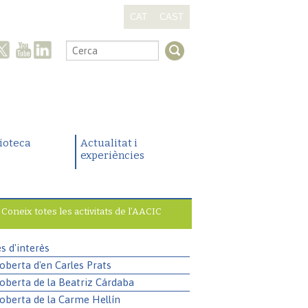
CAT
CAST
.
lioteca
Actualitat i
experiències
Coneix totes les activitats de l’AACIC
es d'interès
oberta d'en Carles Prats
oberta de la Beatriz Cárdaba
oberta de la Carme Hellín