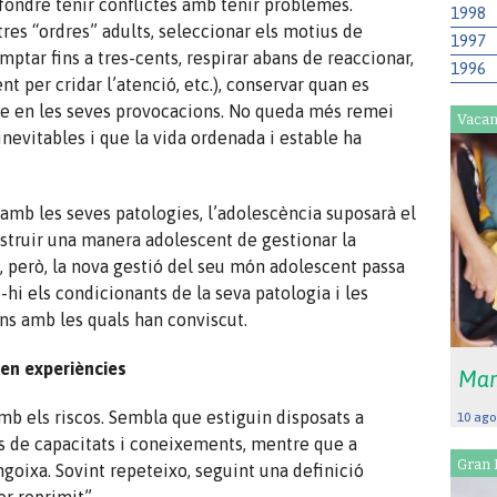
ondre tenir conflictes amb tenir problemes.
1998
res “ordres” adults, seleccionar els motius de
1997
ptar fins a tres-cents, respirar abans de reaccionar,
1996
t per cridar l’atenció, etc.), conservar quan es
re en les seves provocacions. No queda més remei
Vacan
inevitables i que la vida ordenada i estable ha
amb les seves patologies, l’adolescència suposarà el
struir una manera adolescent de gestionar la
e, però, la nova gestió del seu món adolescent passa
t-hi els condicionants de la seva patologia i les
ns amb les quals han conviscut.
nen experiències
Mar
mb els riscos. Sembla que estiguin disposats a
10 ago
 de capacitats i coneixements, mentre que a
Gran 
ngoixa. Sovint repeteixo, seguint una definició