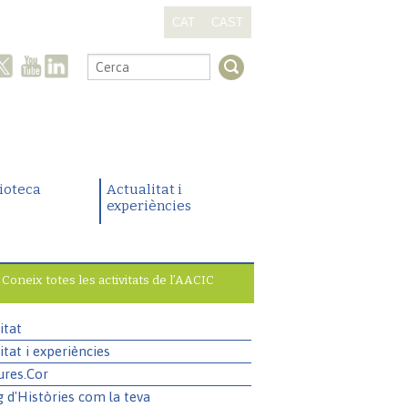
CAT
CAST
.
lioteca
Actualitat i
experiències
Coneix totes les activitats de l’AACIC
itat
itat i experiències
ures.Cor
g d'Històries com la teva