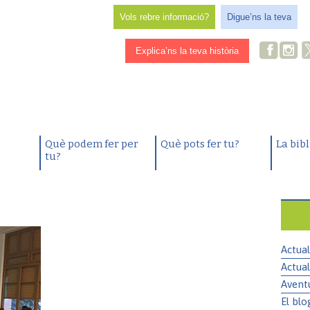
Vols rebre informació?
Digue’ns la teva
Explica’ns la teva història
Què podem fer per
Què pots fer tu?
La bib
tu?
Actual
Actual
Avent
El blo