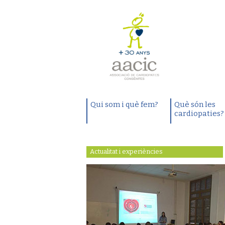
Qui som i què fem?
Què són les
cardiopaties?
Actualitat i experiències