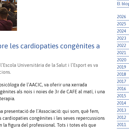
El blo
2026
2025
2024
2023
re les cardiopaties congènites a
2022
2021
2020
’Escola Universitària de la Salut i l’Esport es va
2019
cions.
2018
2017
 psicòloga de l’AACIC, va oferir una xerrada
2016
ènites als nois i noies de 3r de CAFE al matí, i una
2015
terapia.
2014
2013
na presentació de l’Associació: qui som, què fem,
2012
es cardiopaties congènites i les seves repercussions
2011
n la figura del professional. Tots i totes els que