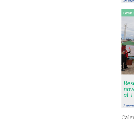
10 ago
Gran 
Rese
nov
al 
7 nove
Cale