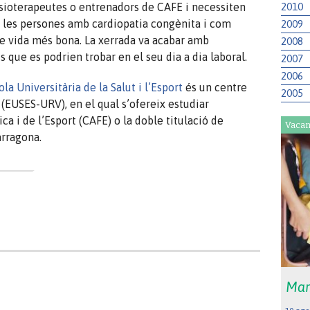
2010
fisioterapeutes o entrenadors de CAFE i necessiten
e les persones amb cardiopatia congènita i com
2009
de vida més bona. La xerrada va acabar amb
2008
s que es podrien trobar en el seu dia a dia laboral.
2007
2006
la Universitària de la Salut i l’Esport
és un centre
2005
i (EUSES-URV), en el qual s’ofereix estudiar
ica i de l’Esport (CAFE) o la doble titulació de
Vacan
arragona.
Mar