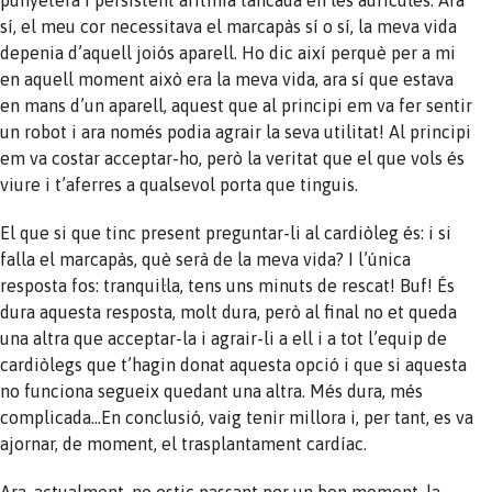
sí, el meu cor necessitava el marcapàs sí o sí, la meva vida
depenia d’aquell joiós aparell. Ho dic així perquè per a mi
en aquell moment això era la meva vida, ara sí que estava
en mans d’un aparell, aquest que al principi em va fer sentir
un robot i ara només podia agrair la seva utilitat! Al principi
em va costar acceptar-ho, però la veritat que el que vols és
viure i t’aferres a qualsevol porta que tinguis.
El que si que tinc present preguntar-li al cardiòleg és: i si
falla el marcapàs, què serà de la meva vida? I l’única
resposta fos: tranquil·la, tens uns minuts de rescat! Buf! És
dura aquesta resposta, molt dura, però al final no et queda
una altra que acceptar-la i agrair-li a ell i a tot l’equip de
cardiòlegs que t’hagin donat aquesta opció i que si aquesta
no funciona segueix quedant una altra. Més dura, més
complicada…En conclusió, vaig tenir millora i, per tant, es va
ajornar, de moment, el trasplantament cardíac.
Ara, actualment, no estic passant per un bon moment, la