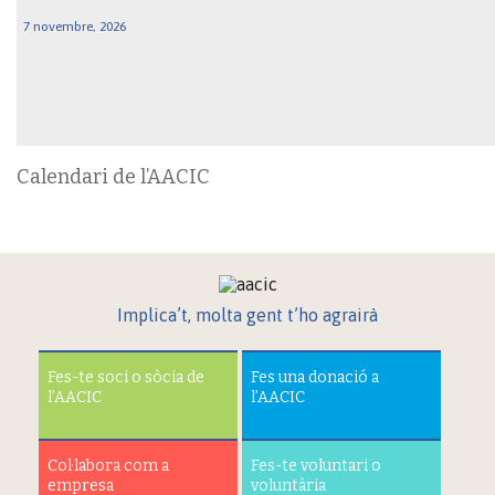
7 novembre, 2026
Calendari de l’AACIC
Implica’t, molta gent t’ho agrairà
Fes-te soci o sòcia de
Fes una donació a
l’AACIC
l’AACIC
Col·labora com a
Fes-te voluntari o
empresa
voluntària