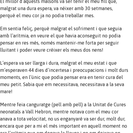
El millor d’aquests malsons va ser tenir el meu fill que,
malgrat una dura espera, va néixer amb 30 setmanes,
perquè el meu cor ja no podia treballar mes.
Em sentia feliç, perquè malgrat el sofriment i que seguia
amb l’arítmia, en veure el que havia aconseguit no podia
pensar en res més, només mantenir-me forta per seguir
lluitant i poder veure créixer els meus dos nens!
L’espera va ser llarga i dura, malgrat el meu estat i que
m’esperaven 44 dies d’incertesa i preocupacions i molt durs
moments, en l’únic que podia pensar era en tenir cura del
meu petit. Sabia que em necessitava, necessitava a la seva
mare!
Mentre feia canguratge (pell amb pell) a la Unitat de Cures
neonatals a Vall Hebron, mentre notava com el meu cor
anava a tota velocitat, no us enganyaré va ser dur, molt dur,
encara que per a mi el més important en aquell moment no
era l’arítmia que em donava la llauna i no em deixava en