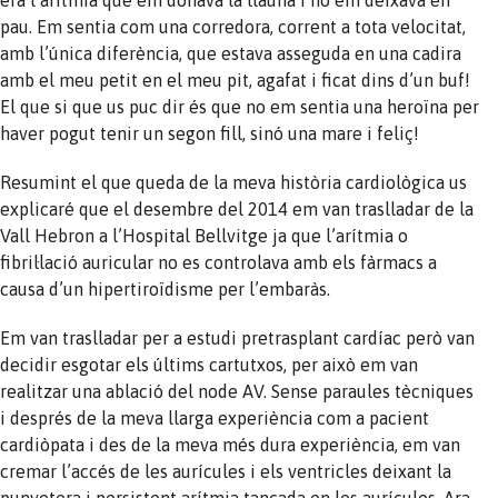
pau. Em sentia com una corredora, corrent a tota velocitat,
amb l’única diferència, que estava asseguda en una cadira
amb el meu petit en el meu pit, agafat i ficat dins d’un buf!
El que si que us puc dir és que no em sentia una heroïna per
haver pogut tenir un segon fill, sinó una mare i feliç!
Resumint el que queda de la meva història cardiològica us
explicaré que el desembre del 2014 em van traslladar de la
Vall Hebron a l’Hospital Bellvitge ja que l’arítmia o
fibril·lació auricular no es controlava amb els fàrmacs a
causa d’un hipertiroïdisme per l’embaràs.
Em van traslladar per a estudi pretrasplant cardíac però van
decidir esgotar els últims cartutxos, per això em van
realitzar una ablació del node AV. Sense paraules tècniques
i després de la meva llarga experiència com a pacient
cardiòpata i des de la meva més dura experiència, em van
cremar l’accés de les aurícules i els ventricles deixant la
punyetera i persistent arítmia tancada en les aurícules. Ara