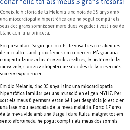
donar felicitat als meus 3 grans tresors!
Coneix la història de la Melania, una noia de 35 anys amb
una miocardiopatia hipertròfica que ha pogut complir els
seus dos grans somnis: ser mare dues vegades i vestir-se de
blanc com una princesa.
Em presentaré. Segur que molts de vosaltres no sabeu res
de mi i altres amb prou feines em coneixeu. M’agradaria
compartir la meva història amb vosaltres, la història de la
meva vida, com a cardiòpata que sóc i des de la meva més
sincera experiència.
Em dic Melania, tinc 35 anys i tinc una miocardiopatia
hipertròfica familiar per una mutació en el gen MYH7. Per
sort els meus 8 germans estan bé i per desgràcia jo estic en
una fase molt avançada de la meva malaltia. Porto 17 anys
de la meva vida amb una llarga i dura lluita, malgrat tot em
sento afortunada, he pogut complir els meus dos somnis: