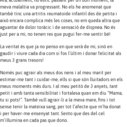
meva malaltia va progressant. No els he anomenat que
també tinc una artritis reumatoide infantil des de petita i
això encara complica més les coses, no em queda altra que
aguantar de dolor toràcic i de sensació de dispnea. No és
just per a mi, no tenen res que pugui fer-me sentir bé!
La veritat és que ja no penso en que serà de mi, sinó en
gaudir i viure cada dia com si fos l’últim i donar felicitat als
meus 3 grans tresors!
Només puc agrair als meus dos nens i al meu marit per
estimar-me tant i cuidar-me, ells si que són lluitadors en els
meus moments més durs. I al meu petitó de 3 anyets, tant
petit i amb tanta sensibilitat i fortalesa quan em diu “Mama,
tu si pots!”. També vull agrair-li a la meva mare, fins i tot
sense tenir la mateixa sang, per tot l’afecte que m’ha donat
i per haver-me ensenyat tant. Sento que des del cel
m’il·lumina en cada pas que dono.