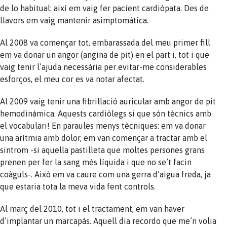
de lo habitual: així em vaig fer pacient cardiòpata. Des de
llavors em vaig mantenir asimptomàtica.
Al 2008 va començar tot, embarassada del meu primer fill
em va donar un angor (angina de pit) en el part i, tot i que
vaig tenir l’ajuda necessària per evitar-me considerables
esforços, el meu cor es va notar afectat.
Al 2009 vaig tenir una fibril·lació auricular amb angor de pit
hemodinàmica. Aquests cardiòlegs si que són tècnics amb
el vocabulari! En paraules menys tècniques: em va donar
una arítmia amb dolor, em van començar a tractar amb el
sintrom -si aquella pastilleta que moltes persones grans
prenen per fer la sang més líquida i que no se’t facin
coàguls-. Això em va caure com una gerra d’aigua freda, ja
que estaria tota la meva vida fent controls.
Al març del 2010, tot i el tractament, em van haver
d’implantar un marcapàs. Aquell dia recordo que me’n volia