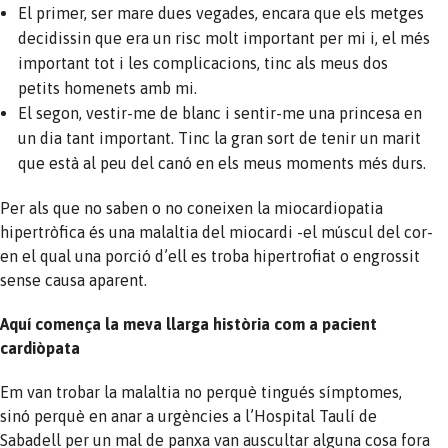
El primer, ser mare dues vegades, encara que els metges
decidissin que era un risc molt important per mi i, el més
important tot i les complicacions, tinc als meus dos
petits homenets amb mi.
El segon, vestir-me de blanc i sentir-me una princesa en
un dia tant important. Tinc la gran sort de tenir un marit
que està al peu del canó en els meus moments més durs.
Per als que no saben o no coneixen la miocardiopatia
hipertròfica és una malaltia del miocardi -el múscul del cor-
en el qual una porció d’ell es troba hipertrofiat o engrossit
sense causa aparent.
Aquí comença la meva llarga història com a pacient
cardiòpata
Em van trobar la malaltia no perquè tingués símptomes,
sinó perquè en anar a urgències a l’Hospital Taulí de
Sabadell per un mal de panxa van auscultar alguna cosa fora