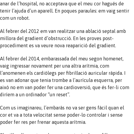
anar de l’hospital, no acceptava que el meu cor hagués de
tenir l’ajuda d’un aparell. En poques paraules: em vaig sentir
com un robot.
Al febrer del 2012 em van realitzar una ablació septal amb
millora del gradient d’obstrucció. En les proves post-
procediment es va veure nova reaparició del gradient.
Al febrer del 2014, embarassada del meu segon homenet,
vaig ingressar novament per una altra arítmia, com
l’anomenen els cardiòlegs per fibril·lació auricular ràpida. I
es van adonar que tenia trombe a l’aurícula esquerra, per
això no em van poder fer una cardioversió, que és fer-li com
diríem a un ordinador “un reset”.
Com us imaginareu, l’embaràs no va ser gens fàcil quan el
cor et va a tota velocitat sense poder-lo controlar i sense
poder fer res per frenar aquesta arítmia.