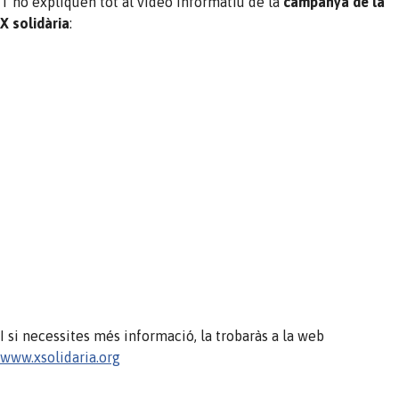
T’ho expliquen tot al vídeo informatiu de la
campanya de la
X solidària
:
I si necessites més informació, la trobaràs a la web
www.xsolidaria.org