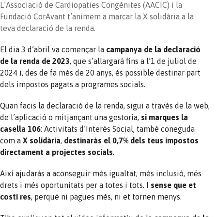
L’Associació de Cardiopaties Congènites (AACIC) i la
Fundació CorAvant t’animem a marcar la X solidària a la
teva declaració de la renda.
El dia 3 d’abril va començar la
campanya de la declaració
de la renda de 2023
, que s’allargarà fins a l’1 de juliol de
2024 i, des de fa més de 20 anys, és possible destinar part
dels impostos pagats a programes socials.
Quan facis la declaració de la renda, sigui a través de la web,
de l’aplicació o mitjançant una gestoria,
si marques la
casella 106
: Activitats d’Interès Social, també coneguda
com a
X solidària
,
destinaràs el 0,7% dels teus impostos
directament a projectes socials
.
Així ajudaràs a aconseguir més igualtat, més inclusió, més
drets i més oportunitats per a totes i tots. I
sense que et
costi res
, perquè ni pagues més, ni et tornen menys.