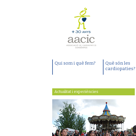
Qui som i què fem?
Què són les
cardiopaties?
Actualitat i experiències