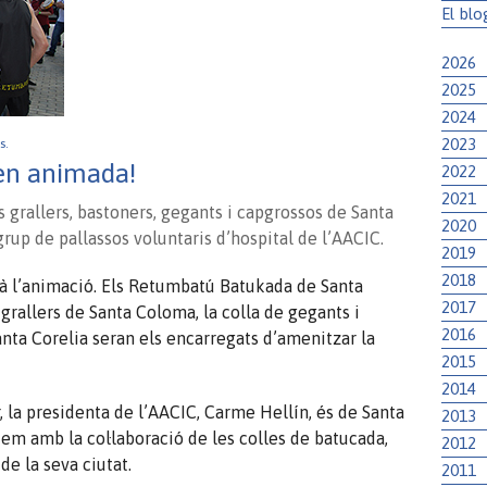
El blo
2026
2025
2024
2023
es.
en animada!
2022
2021
 grallers, bastoners, gegants i capgrossos de Santa
2020
up de pallassos voluntaris d’hospital de l’AACIC.
2019
2018
arà l’animació. Els Retumbatú Batukada de Santa
2017
grallers de Santa Coloma, la colla de gegants i
2016
anta Corelia seran els encarregats d’amenitzar la
2015
2014
 la presidenta de l’AACIC, Carme Hellín, és de Santa
2013
 amb la col·laboració de les colles de batucada,
2012
de la seva ciutat.
2011