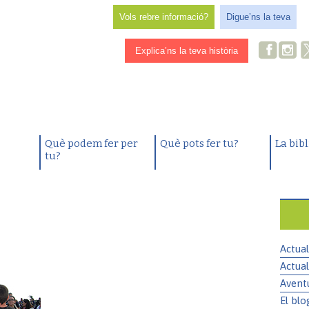
Vols rebre informació?
Digue’ns la teva
Explica’ns la teva història
Què podem fer per
Què pots fer tu?
La bib
tu?
Actual
Actual
Avent
El blo