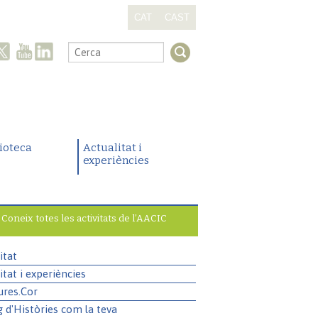
CAT
CAST
.
lioteca
Actualitat i
experiències
Coneix totes les activitats de l’AACIC
itat
itat i experiències
ures.Cor
g d'Històries com la teva