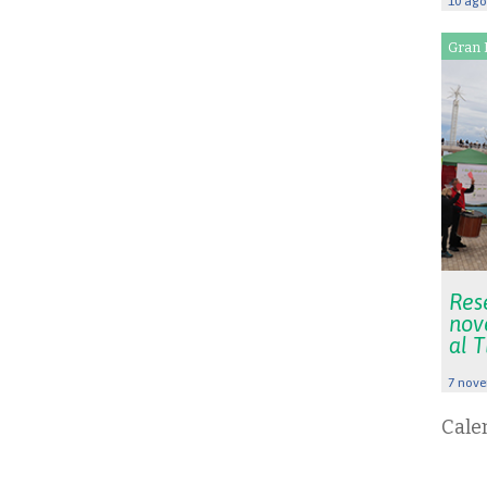
10 ago
Gran 
Rese
nov
al 
7 nove
Cale