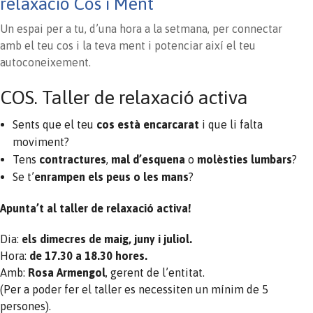
relaxació Cos i Ment
Un espai per a tu, d’una hora a la setmana, per connectar
amb el teu cos i la teva ment i potenciar així el teu
autoconeixement.
COS. Taller de relaxació activa
Sents que el teu
cos està encarcarat
i que li falta
moviment?
Tens
contractures
,
mal d’esquena
o
molèsties lumbars
?
Se t’
enrampen els peus o les mans
?
Apunta’t al taller de relaxació activa!
Dia:
els dimecres de maig, juny i juliol.
Hora:
de 17.30 a 18.30 hores.
Amb:
Rosa Armengol
, gerent de l’entitat.
(Per a poder fer el taller es necessiten un mínim de 5
persones).