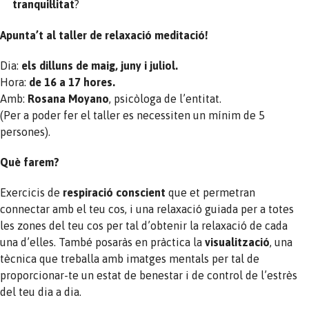
tranquil·litat
?
Apunta’t al taller de relaxació meditació!
Dia:
els dilluns de maig, juny i juliol.
Hora:
de 16 a 17 hores.
Amb:
Rosana Moyano
, psicòloga de l’entitat.
(Per a poder fer el taller es necessiten un mínim de 5
persones).
Què farem?
Exercicis de
respiració conscient
que et permetran
connectar amb el teu cos, i una relaxació guiada per a totes
les zones del teu cos per tal d’obtenir la relaxació de cada
una d’elles. També posaràs en pràctica la
visualització
, una
tècnica que treballa amb imatges mentals per tal de
proporcionar-te un estat de benestar i de control de l’estrès
del teu dia a dia.