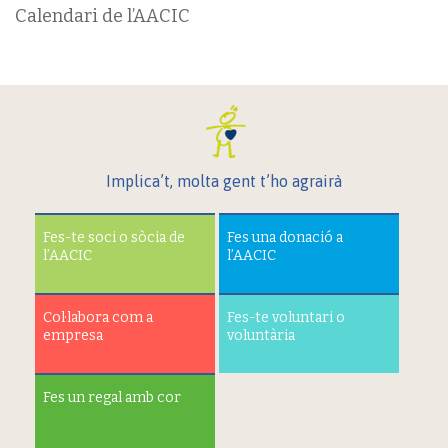
Calendari de l’AACIC
Implica’t, molta gent t’ho agrairà
Fes-te soci o sòcia de
Fes una donació a
l’AACIC
l’AACIC
Col·labora com a
Fes-te voluntari o
empresa
voluntària
Fes un regal amb cor