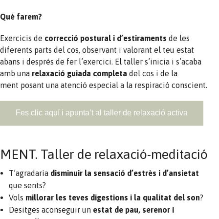
Què farem?
Exercicis de
correcció postural i d’estiraments
de les
diferents parts del cos, observant i valorant el teu estat
abans i després de fer l’exercici. El taller s’inicia i s’acaba
amb una
relaxació guiada completa
del cos i de la
ment posant una atenció especial a la respiració conscient.
Fes clic aquí i apunta’t al taller de relaxació activa
MENT. Taller de relaxació-meditació
T’agradaria
disminuir la sensació d’estrès i d’ansietat
que sents?
Vols
millorar les teves digestions i la qualitat del son
?
Desitges aconseguir un
estat de pau, serenor i