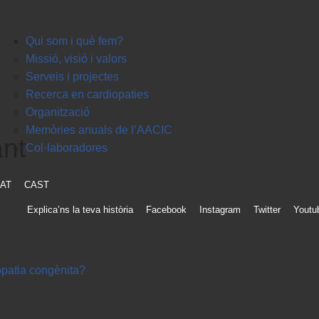
Qui som i què fem?
Missió, visió i valors
Serveis i projectes
Recerca en cardiopaties
Organització
Memòries anuals de l’AACIC
nt
Col·laboradores
AT
CAST
Explica’ns la teva història
Facebook
Instagram
Twitter
Youtu
opatia congènita?