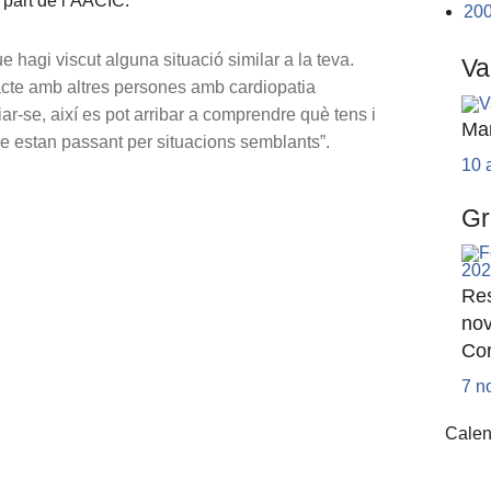
 part de l’AACIC:
20
e hagi viscut alguna situació similar a la teva.
Va
acte amb altres persones amb cardiopatia
r-se, així es pot arribar a comprendre què tens i
Ma
e estan passant per situacions semblants”.
10 
Gr
Res
nov
Cor
7 n
Calen