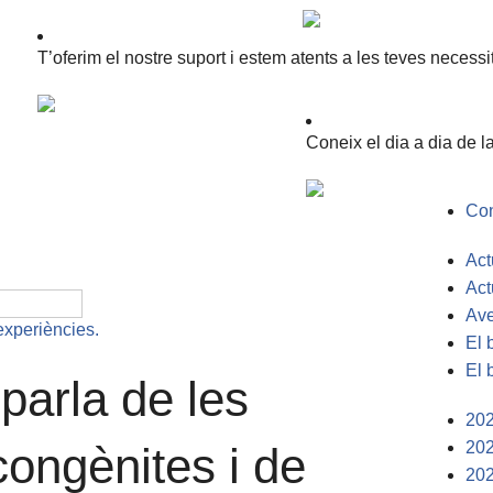
T’oferim el nostre suport i estem atents a les teves necessi
Coneix el dia a dia de la
Con
Act
Act
Ave
 experiències.
El 
El 
parla de les
20
20
congènites i de
20