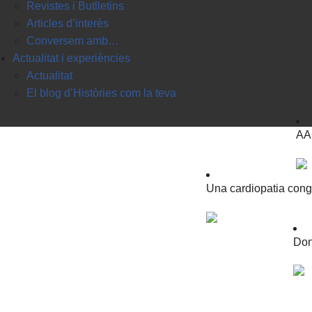
Revistes i Butlletins
Articles d’interès
Conversem amb…
Actualitat i experiències
Actualitat
El blog d’Històries com la teva
AAC
Una cardiopatia congè
Don