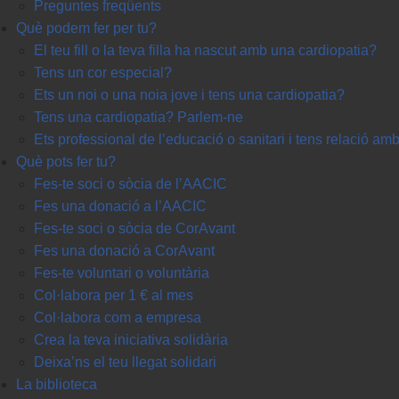
Preguntes freqüents
Què podem fer per tu?
El teu fill o la teva filla ha nascut amb una cardiopatia?
Tens un cor especial?
Ets un noi o una noia jove i tens una cardiopatia?
Tens una cardiopatia? Parlem-ne
Ets professional de l’educació o sanitari i tens relació a
Què pots fer tu?
Fes-te soci o sòcia de l’AACIC
Fes una donació a l’AACIC
Fes-te soci o sòcia de CorAvant
Fes una donació a CorAvant
Fes-te voluntari o voluntària
Col·labora per 1 € al mes
Col·labora com a empresa
Crea la teva iniciativa solidària
Deixa’ns el teu llegat solidari
La biblioteca