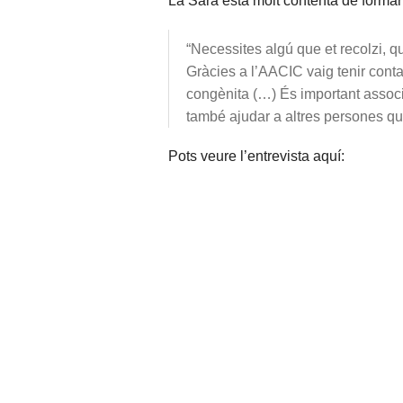
La Sara està molt contenta de formar
“Necessites algú que et recolzi, qu
Gràcies a l’AACIC vaig tenir cont
congènita (…) És important associa
també ajudar a altres persones qu
Pots veure l’entrevista aquí: