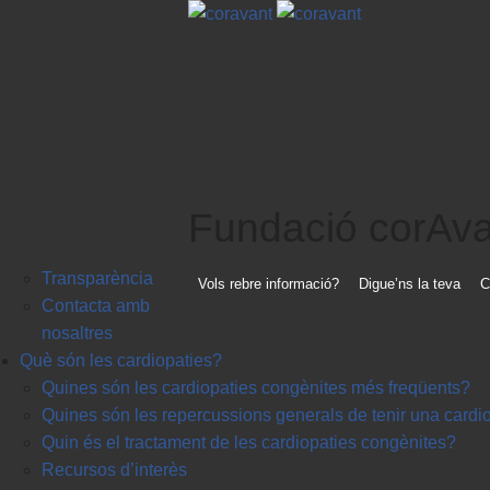
Fundació corAva
Transparència
Vols rebre informació?
Digue’ns la teva
C
Contacta amb
nosaltres
Què són les cardiopaties?
Quines són les cardiopaties congènites més freqüents?
Quines són les repercussions generals de tenir una cardi
Quin és el tractament de les cardiopaties congènites?
Recursos d’interès