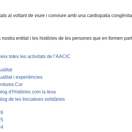
tats al voltant de viure i conviure amb una cardiopatia congènita
 nostra entitat i les històries de les persones que en formen part
eix totes les activitats de l’AACIC
ualitat
ualitat i experiències
ntures.Cor
blog d'Històries com la teva
blog de les Iniciatives solidàries
26
25
24