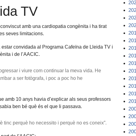
20
eida TV
20
20
20
 conviscut amb una cardiopatia congènita i ha tirat
20
es seves limitacions.
20
a estar convidada al Programa Cafeïna de Lleida TV i
20
ènita i de l’AACIC.
20
20
rogressar i viure com continuar la meva vida. He
20
arribar a ser fotògrafa, i poc a poc ho he
20
20
20
que amb 10 anys havia d’explicar als seus professors
20
 sabia ben bé què és el que li passava.
20
20
è tinc perquè ho necessito i perquè no es coneix”.
20
20