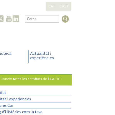
CAT
CAST
.
lioteca
Actualitat i
experiències
Coneix totes les activitats de l’AACIC
itat
itat i experiències
ures.Cor
g d'Històries com la teva