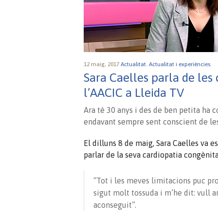
12 maig, 2017
Actualitat.
Actualitat i experiències.
Sara Caelles parla de les 
l’AACIC a Lleida TV
Ara té 30 anys i des de ben petita ha 
endavant sempre sent conscient de les
El dilluns 8 de maig, Sara Caelles va 
parlar de la seva cardiopatia congènita
“Tot i les meves limitacions puc pr
sigut molt tossuda i m’he dit: vull a
aconseguit”.