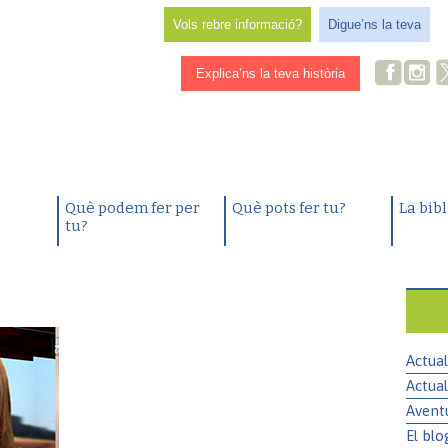
Vols rebre informació?
Digue’ns la teva
Explica’ns la teva història
Què podem fer per
Què pots fer tu?
La bib
tu?
Actual
Actual
Avent
El blo