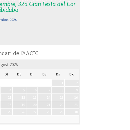
embre, 32a Gran Festa del Cor
Tibidabo
mbre, 2026
ndari de l’AACIC
Agost
2026
Dt
Dc
Dj
Dv
Ds
Dg
1
2
4
5
6
7
8
9
11
12
13
14
15
16
18
19
20
21
22
23
25
26
27
28
29
30