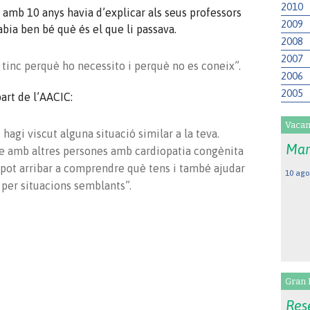
2010
e amb 10 anys havia d’explicar als seus professors
2009
abia ben bé què és el que li passava.
2008
2007
tinc perquè ho necessito i perquè no es coneix”.
2006
2005
art de l’AACIC:
Vacan
hagi viscut alguna situació similar a la teva.
Mar
cte amb altres persones amb cardiopatia congènita
s pot arribar a comprendre què tens i també ajudar
10 ago
 per situacions semblants”.
Gran 
Rese