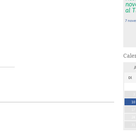
nov
al 
7 nove
Cale
Dl
3
10
17
24
31