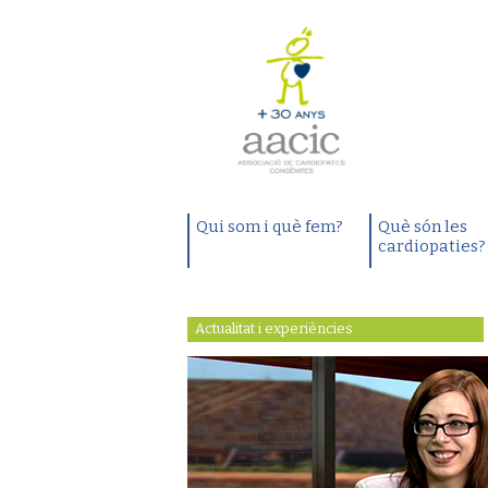
Qui som i què fem?
Què són les
cardiopaties?
Actualitat i experiències