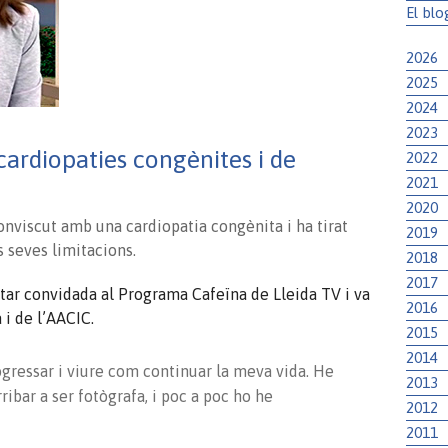
El blo
2026
2025
2024
2023
cardiopaties congènites i de
2022
2021
2020
conviscut amb una cardiopatia congènita i ha tirat
2019
 seves limitacions.
2018
2017
estar convidada al Programa Cafeïna de Lleida TV i va
2016
 i de l’AACIC.
2015
2014
ogressar i viure com continuar la meva vida. He
2013
rribar a ser fotògrafa, i poc a poc ho he
2012
2011