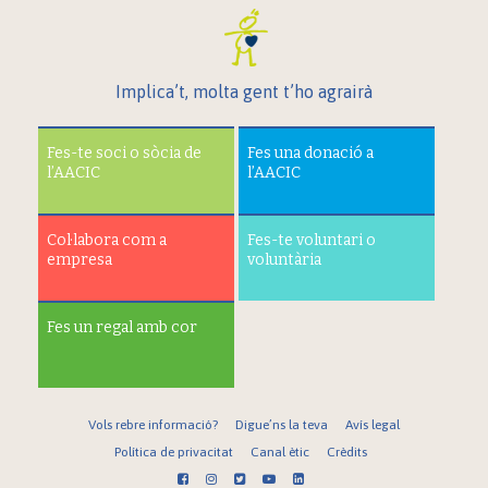
Implica’t, molta gent t’ho agrairà
Fes-te soci o sòcia de
Fes una donació a
l’AACIC
l’AACIC
Col·labora com a
Fes-te voluntari o
empresa
voluntària
Fes un regal amb cor
Vols rebre informació?
Digue’ns la teva
Avís legal
Política de privacitat
Canal ètic
Crèdits