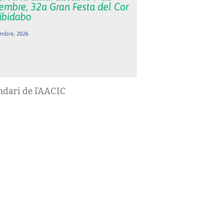
embre, 32a Gran Festa del Cor
Tibidabo
mbre, 2026
ndari de l’AACIC