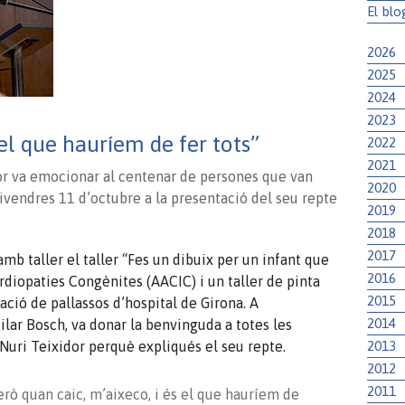
El blo
2026
2025
2024
2023
.
 el que hauríem de fer tots”
2022
2021
or va emocionar al centenar de persones que van
2020
divendres 11 d’octubre a la presentació del seu repte
2019
2018
2017
amb taller el taller “Fes un dibuix per un infant que
2016
ardiopaties Congènites (AACIC) i un taller de pinta
2015
ació de pallassos d’hospital de Girona. A
2014
Pilar Bosch, va donar la benvinguda a totes les
2013
 Nuri Teixidor perquè expliqués el seu repte.
2012
2011
però quan caic, m’aixeco, i és el que hauríem de