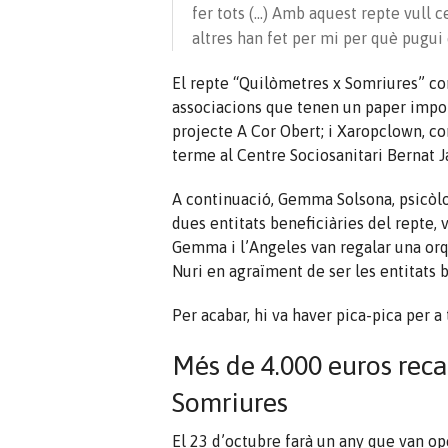
fer tots (…) Amb aquest repte vull ce
altres han fet per mi per què pugui 
El repte “Quilòmetres x Somriures” con
associacions que tenen un paper import
projecte A Cor Obert; i
Xaropclown
, c
terme al Centre Sociosanitari Bernat 
A continuació, Gemma Solsona, psicòlo
dues entitats beneficiàries del repte, 
Gemma i l’Angeles van regalar una orquí
Nuri en agraïment de ser les entitats b
Per acabar, hi va haver pica-pica per 
Més de 4.000 euros reca
Somriures
El 23 d’octubre farà un any que van op