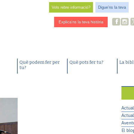
Vols rebre informació?
Digue’ns la teva
Explica’ns la teva història
Què podem fer per
Què pots fer tu?
La bib
tu?
Actual
Actual
Avent
El blo