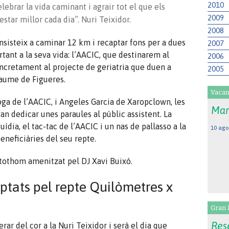
2010
lebrar la vida caminant i agrair tot el que els
2009
estar millor cada dia”.
Nuri
Teixidor.
2008
sisteix a caminar 12 km i recaptar fons per a dues
2007
ant a la seva vida: l’AACIC, que destinarem al
2006
oncretament al projecte de geriatria que duen a
2005
Jaume de Figueres.
Vacan
ga de l’AACIC, i
Angeles
Garcia de
Xaropclown
, les
Mar
van dedicar unes paraules al públic assistent. La
dia, el tac-tac de l’AACIC i un nas de pallasso a la
10 ago
eneficiàries del seu repte.
a tothom amenitzat pel DJ Xavi
Buixó
.
ptats pel repte Quilòmetres x
Gran 
Rese
erar del cor a la
Nuri
Teixidor i serà el dia que