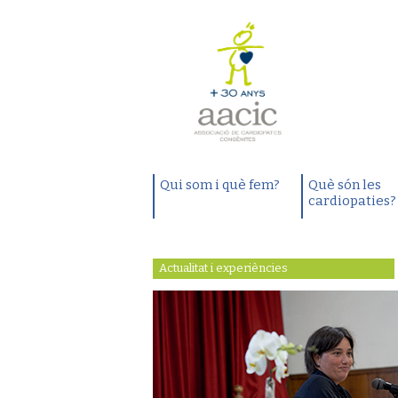
Qui som i què fem?
Què són les
cardiopaties?
Actualitat i experiències