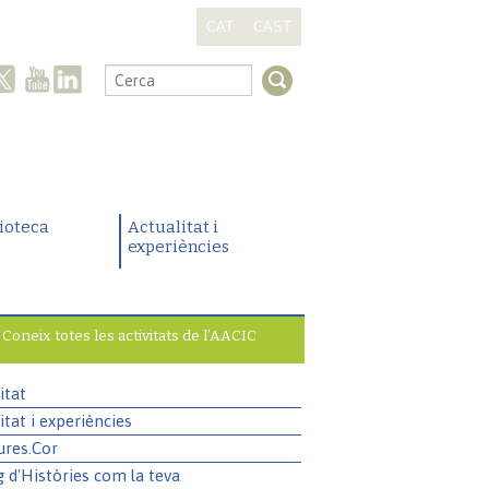
CAT
CAST
.
lioteca
Actualitat i
experiències
Coneix totes les activitats de l’AACIC
itat
itat i experiències
ures.Cor
g d'Històries com la teva