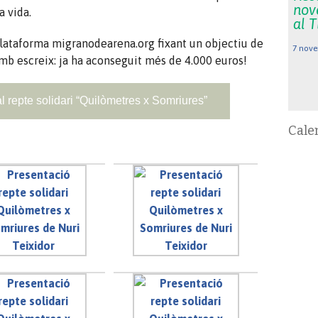
nov
a vida.
al 
 plataforma migranodearena.org fixant un objectiu de
7 nove
 amb escreix: ja ha aconseguit més de 4.000 euros!
l repte solidari “Quilòmetres x Somriures”
Cale