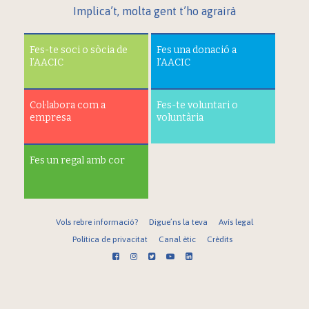
Implica’t, molta gent t’ho agrairà
Fes-te soci o sòcia de
Fes una donació a
l’AACIC
l’AACIC
Col·labora com a
Fes-te voluntari o
empresa
voluntària
Fes un regal amb cor
Vols rebre informació?
Digue’ns la teva
Avís legal
Política de privacitat
Canal ètic
Crèdits