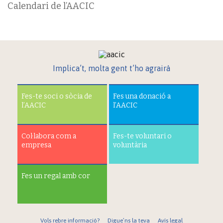
Calendari de l’AACIC
Implica’t, molta gent t’ho agrairà
Fes-te soci o sòcia de
Fes una donació a
l’AACIC
l’AACIC
Col·labora com a
Fes-te voluntari o
empresa
voluntària
Fes un regal amb cor
Vols rebre informació?
Digue’ns la teva
Avís legal