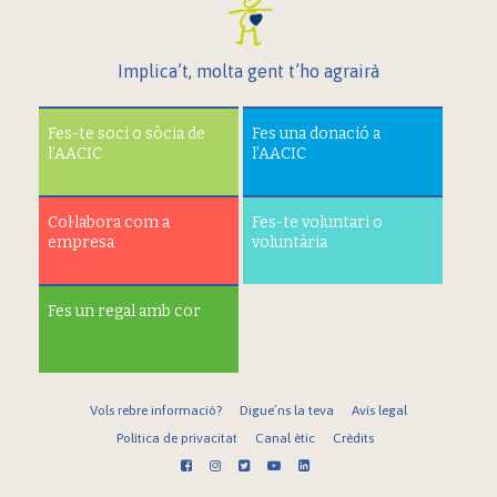
Implica’t, molta gent t’ho agrairà
Fes-te soci o sòcia de
Fes una donació a
l’AACIC
l’AACIC
Col·labora com a
Fes-te voluntari o
empresa
voluntària
Fes un regal amb cor
Vols rebre informació?
Digue’ns la teva
Avís legal
Política de privacitat
Canal ètic
Crèdits