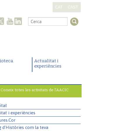
CAT
CAST
.
lioteca
Actualitat i
experiències
Coneix totes les activitats de l’AACIC
itat
itat i experiències
ures.Cor
g d'Històries com la teva