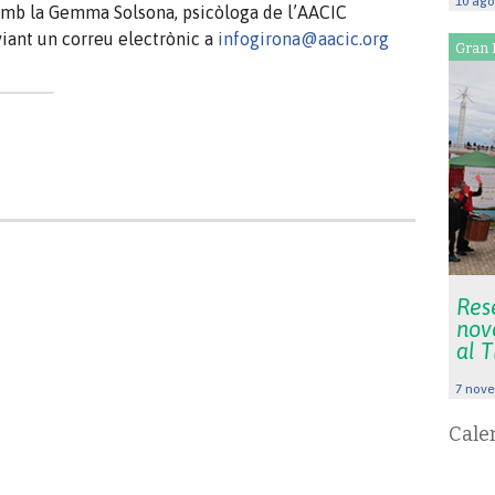
10 ago
 amb la Gemma Solsona, psicòloga de l’AACIC
viant un correu electrònic a
infogirona@aacic.org
Gran 
Rese
nov
al 
7 nove
Cale