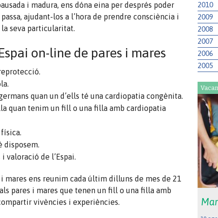
2010
 pausada i madura, ens dóna eina per després poder
ls passa, ajudant-los a l’hora de prendre consciència i
2009
a seva particularitat.
2008
2007
Espai on-line de pares i mares
2006
2005
reprotecció.
la.
Vacan
 germans quan un d’ells té una cardiopatia congènita.
la quan tenim un fill o una filla amb cardiopatia
física.
è disposem.
i valoració de l’Espai.
s i mares ens reunim cada últim dilluns de mes de 21
als pares i mares que tenen un fill o una filla amb
Mar
ompartir vivències i experiències.