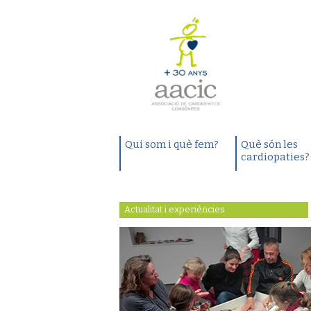
Qui som i què fem?
Què són les
cardiopaties?
Actualitat i experiències