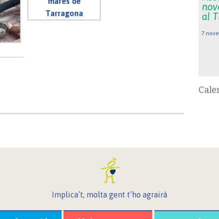
nov
al 
7 nove
Cale
Implica’t, molta gent t’ho agrairà