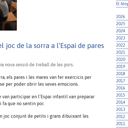
El blo
2026
2025
2024
2023
joc de la sorra a l’Espai de pares
2022
2021
2020
a nova sessió de treball de les pors.
2019
2018
rra, els pares i les mares van fer exercicis per
2017
se per poder obrir les seves emocions.
2016
2015
 van participar en l’Espai infantil van preparar
2014
 i fa que no sentin por.
2013
n joc conjunt de petits i grans dibuixant les
2012
2011