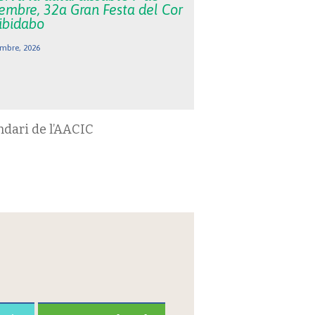
embre, 32a Gran Festa del Cor
Tibidabo
mbre, 2026
ndari de l’AACIC