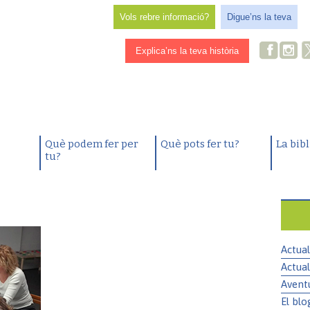
Vols rebre informació?
Digue’ns la teva
Explica’ns la teva història
Què podem fer per
Què pots fer tu?
La bib
tu?
Actual
Actual
Avent
El blo