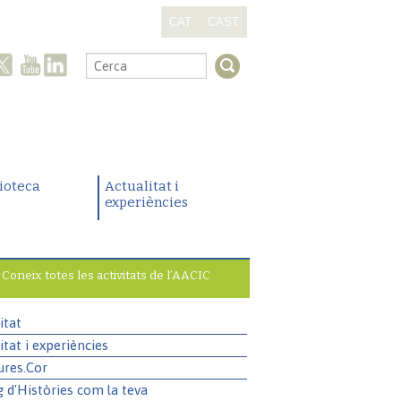
CAT
CAST
.
lioteca
Actualitat i
experiències
Coneix totes les activitats de l’AACIC
itat
itat i experiències
ures.Cor
g d'Històries com la teva