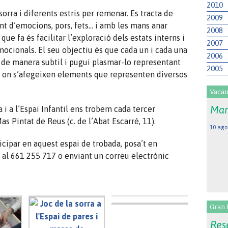
2010
 sorra i diferents estris per remenar. Es tracta de
2009
lant d’emocions, pors, fets… i amb les mans anar
2008
 que fa és facilitar l’exploració dels estats interns i
2007
mocionals. El seu objectiu és que cada un i cada una
2006
de manera subtil i pugui plasmar-lo representant
2005
, on s’afegeixen elements que representen diversos
Vacan
Mar
 i a l’Espai Infantil ens trobem cada tercer
s Pintat de Reus (c. de l’Abat Escarré, 11).
10 ago
ticipar en aquest espai de trobada, posa’t en
 al 661 255 717 o enviant un correu electrònic
Gran 
Rese