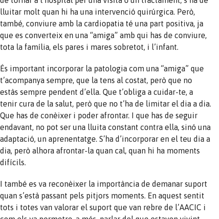
lluitar molt quan hi ha una intervenció quirúrgica. Però,
també, conviure amb la cardiopatia té una part positiva, ja
que es converteix en una “amiga” amb qui has de conviure,
tota la família, els pares i mares sobretot, i l’infant.
És important incorporar la patologia com una “amiga” que
t’acompanya sempre, que la tens al costat, però que no
estàs sempre pendent d’ella. Que t’obliga a cuidar-te, a
tenir cura de la salut, però que no t’ha de limitar el dia a dia.
Que has de conèixer i poder afrontar. I que has de seguir
endavant, no pot ser una lluita constant contra ella, sinó una
adaptació, un aprenentatge. S’ha d’incorporar en el teu dia a
dia, però alhora afrontar-la quan cal, quan hi ha moments
difícils.
I també es va reconèixer la importància de demanar suport
quan s’està passant pels pitjors moments. En aquest sentit
tots i totes van valorar el suport que van rebre de l’
AACIC
i
com els va permetre, a més, parlar del que estaven vivint,