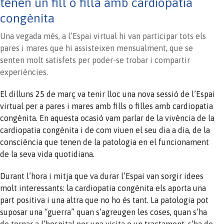
tenen un fill o filla amb cardiopatia
congènita
Una vegada més, a l’Espai virtual hi van participar tots els
pares i mares que hi assisteixen mensualment, que se
senten molt satisfets per poder-se trobar i compartir
experiències.
El dilluns 25 de març va tenir lloc una nova sessió de l’Espai
virtual per a pares i mares amb fills o filles amb cardiopatia
congènita. En aquesta ocasió vam parlar de la vivència de la
cardiopatia congènita i de com viuen el seu dia a dia, de la
consciència que tenen de la patologia en el funcionament
de la seva vida quotidiana.
Durant l’hora i mitja que va durar l’Espai van sorgir idees
molt interessants: la cardiopatia congènita els aporta una
part positiva i una altra que no ho és tant. La patologia pot
suposar una “guerra” quan s’agreugen les coses, quan s’ha
de tornar a l’hospital per una visita o un tractament, s’ha de