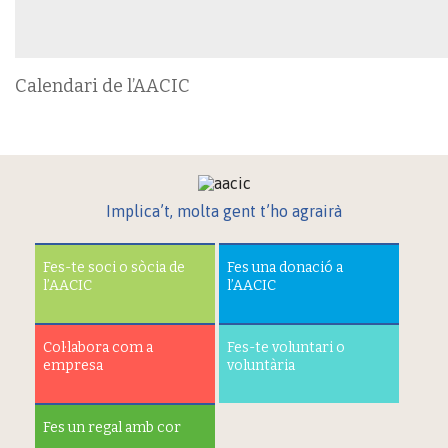
Calendari de l’AACIC
Implica’t, molta gent t’ho agrairà
Fes-te soci o sòcia de
Fes una donació a
l’AACIC
l’AACIC
Col·labora com a
Fes-te voluntari o
empresa
voluntària
Fes un regal amb cor