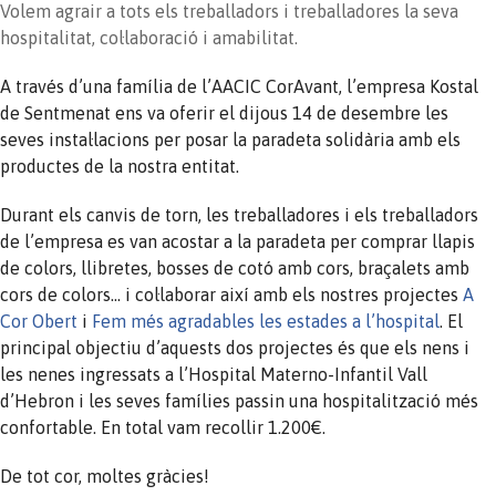
Volem agrair a tots els treballadors i treballadores la seva
hospitalitat, col·laboració i amabilitat.
A través d’una família de l’AACIC CorAvant, l’empresa Kostal
de Sentmenat ens va oferir el dijous 14 de desembre les
seves instal·lacions per posar la paradeta solidària amb els
productes de la nostra entitat.
Durant els canvis de torn, les treballadores i els treballadors
de l’empresa es van acostar a la paradeta per comprar llapis
de colors, llibretes, bosses de cotó amb cors, braçalets amb
cors de colors… i col·laborar així amb els nostres projectes
A
Cor Obert
i
Fem més agradables les estades a l’hospital
. El
principal objectiu d’aquests dos projectes és que els nens i
les nenes ingressats a l’Hospital Materno-Infantil Vall
d’Hebron i les seves famílies passin una hospitalització més
confortable. En total vam recollir 1.200€.
De tot cor, moltes gràcies!