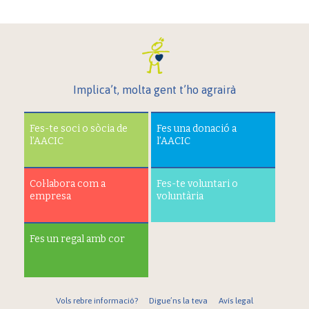
Implica’t, molta gent t’ho agrairà
Fes-te soci o sòcia de
Fes una donació a
l’AACIC
l’AACIC
Col·labora com a
Fes-te voluntari o
empresa
voluntària
Fes un regal amb cor
Vols rebre informació?
Digue’ns la teva
Avís legal