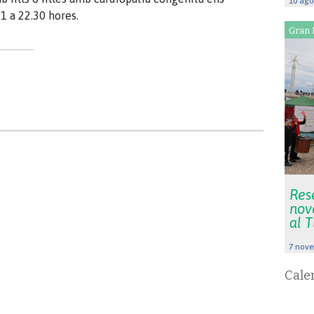
10 ago
1 a 22.30 hores.
Gran 
Rese
nov
al 
7 nove
Cale