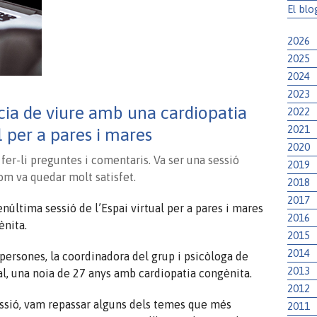
El blo
2026
2025
2024
2023
ncia de viure amb una cardiopatia
2022
2021
l per a pares i mares
2020
 fer-li preguntes i comentaris. Va ser una sessió
2019
om va quedar molt satisfet.
2018
2017
enúltima sessió de l’Espai virtual per a pares i mares
2016
ènita.
2015
2014
 persones, la coordinadora del grup i psicòloga de
2013
al
, una noia de 27 anys amb cardiopatia congènita.
2012
sessió, vam repassar alguns dels temes que més
2011