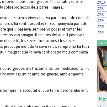
s intervencions quirúrgiques, l’hospitalització, la
2010
, la sobreprotecció dels pares i mares…
2009
2008
imisme les seves vivències. Va parlar molt de com els
2007
sempre s’ha sentit escoltada i acompanyada per ells.
2006
obre què li passava, sempre va poder afrontar les
2005
ares no van amagar-li mai res del que li passava i
bé el que té, les seves limitacions i les seves
Vacan
. Es preocupa molt de la seva salut, sempre ho ha fet i
 futur, malgrat que la seva cardiopatia molt complexa
ns quirúrgiques, els tractaments, les medicacions… no
 ho ha anat assumint amb resignació, amb empenta i
ola. Sempre ha acceptat el que tenia, però també amb
Mar
mb fills o filles amb cardiopatia congènita ens