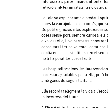
interessa als pares i mares: afrontar le
relació amb les amistats, les cicatrius
La Laia va explicar amb claredat i opt
pares la van ajudar a ser com és, que 
De petita, gràcies a les explicacions s
coses sense pors, sempre curiosa, els p
això, diu ella, li va permetre conèixer 
capacitats i fer-se valenta i coratjosa
confia en les possibilitats i en el seu
no li ha posat les coses fàcils.
Les hospitalitzacions, les intervencio
han estat agradables per a ella, però
amb ganes de seguir lluitant.
Ella recorda feliçment la vida a l’esc
la incertesa del futur.
A l’Espai virtual per a pares i mares a