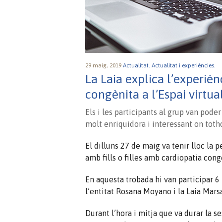
29 maig, 2019
Actualitat.
Actualitat i experiències.
La Laia explica l’experiè
congènita a l’Espai virtua
Els i les participants al grup van poder
molt enriquidora i interessant on toth
El dilluns 27 de maig va tenir lloc la p
amb fills o filles amb cardiopatia cong
En aquesta trobada hi van participar 6
l’entitat
Rosana
Moyano
i la Laia
Mars
Durant l’hora i mitja que va durar la 