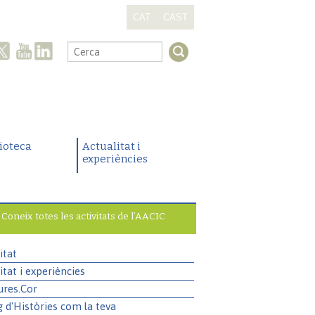
CAT
CAST
.
lioteca
Actualitat i
experiències
Coneix totes les activitats de l’AACIC
itat
itat i experiències
ures.Cor
g d'Històries com la teva