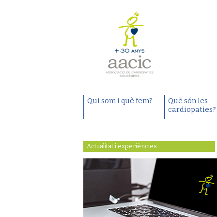
Qui som i què fem?
Què són les
cardiopaties?
Actualitat i experiències