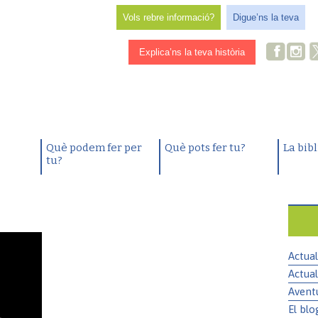
Vols rebre informació?
Digue’ns la teva
Explica’ns la teva història
Què podem fer per
Què pots fer tu?
La bib
tu?
Actual
Actual
Avent
El blo