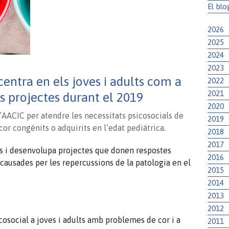
El blo
2026
2025
2024
2023
entra en els joves i adults com a
2022
2021
ls projectes durant el 2019
2020
AACIC per atendre les necessitats psicosocials de
2019
r congènits o adquirits en l’edat pediàtrica.
2018
2017
s i desenvolupa projectes que donen respostes
2016
causades per les repercussions de la patologia en el
2015
2014
2013
2012
social a joves i adults amb problemes de cor i a
2011