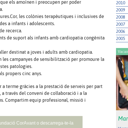
ns que els amoïnen i preocupen per poder
2010
a.
2009
res.Cor, les colònies terapèutiques i inclusives de
2008
des a infants i adolescents.
2007
de recerca.
2006
ts de suport als infants amb cardiopatia congènita
2005
ller destinat a joves i adults amb cardiopatia.
Vacan
les campanyes de sensibilització per promoure la
stes patologies.
ls propers cinc anys.
 a terme gràcies a la prestació de serveis per part
 a través del conveni de col·laboració i a la
s. Compartim equip professional, missió i
Mar
undació CorAvant o descarrega-te-la