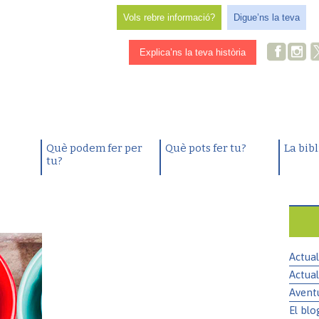
Vols rebre informació?
Digue’ns la teva
Explica’ns la teva història
Què podem fer per
Què pots fer tu?
La bib
tu?
Actual
Actual
Avent
El blo