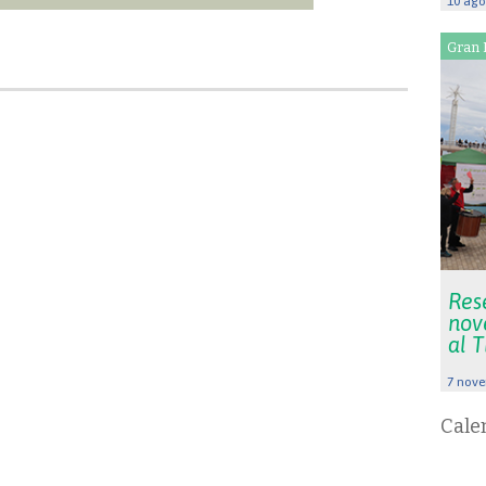
10 ago
Gran 
Rese
nov
al 
7 nove
Cale