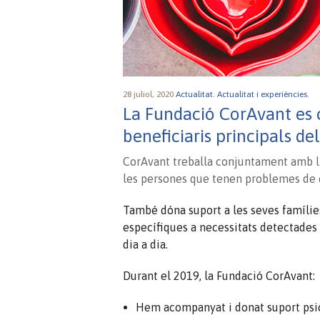
28 juliol, 2020
Actualitat.
Actualitat i experiències.
La Fundació CorAvant es c
beneficiaris principals de
CorAvant treballa conjuntament amb l’
les persones que tenen problemes de co
També dóna suport a les seves famílie
específiques a necessitats detectades 
dia a dia.
Durant el 2019, la Fundació CorAvant:
Hem acompanyat i donat suport psico