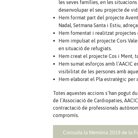
les seves famílies, en les situacio
desenvolupar el seu projecte de vid
Hem format part del projecte Aventu
Nadal, Setmana Santa i Estiu, adreça
Hem fomentat i realitzat projectes 
Hem impulsat el projecte Cors Valen
en situació de refugiats.
Hem creat el projecte Cos i Ment, ta
Hem sumat esforços amb l’AACIC en 
visibilitat de les persones amb aque
Hem elaborat el Pla estratègic per a
Totes aquestes accions s’han pogut dur
de l’Associació de Cardiopaties, AACIC,
contractació de professionals autònom
compromís.
Consulta la Memòria 2019 de la F