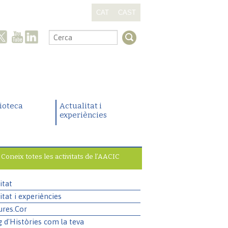
CAT
CAST
.
lioteca
Actualitat i
experiències
Coneix totes les activitats de l’AACIC
itat
itat i experiències
ures.Cor
g d'Històries com la teva