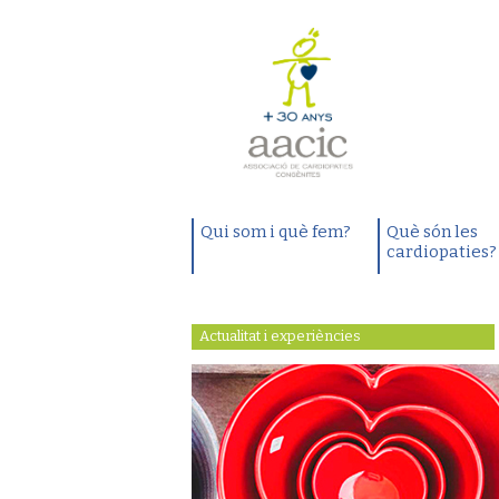
Qui som i què fem?
Què són les
cardiopaties?
Actualitat i experiències