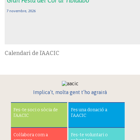
Gran Festa del Cor al Tibidabo
7 novembre, 2026
Calendari de l’AACIC
Implica’t, molta gent t’ho agrairà
Fes-te soci o sòcia de
Fes una donació a
l’AACIC
l’AACIC
Col·labora com a
Fes-te voluntari o