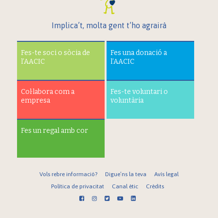
Implica’t, molta gent t’ho agrairà
Fes-te soci o sòcia de
Fes una donació a
l’AACIC
l’AACIC
Col·labora com a
Fes-te voluntari o
empresa
voluntària
Fes un regal amb cor
Vols rebre informació?
Digue’ns la teva
Avís legal
Política de privacitat
Canal ètic
Crèdits