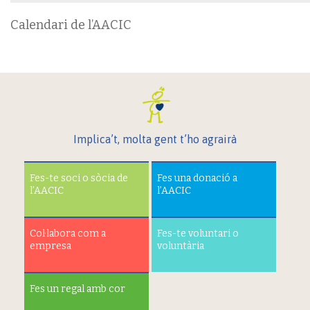
Calendari de l’AACIC
Implica’t, molta gent t’ho agrairà
Fes-te soci o sòcia de
Fes una donació a
l’AACIC
l’AACIC
Col·labora com a
Fes-te voluntari o
empresa
voluntària
Fes un regal amb cor