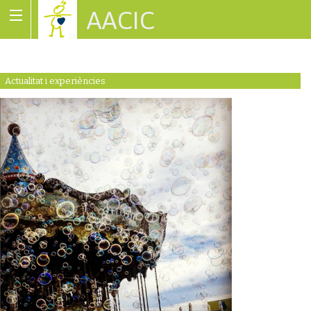
AACIC
Associació de Cardiopaties Congènites
Actualitat i experiències