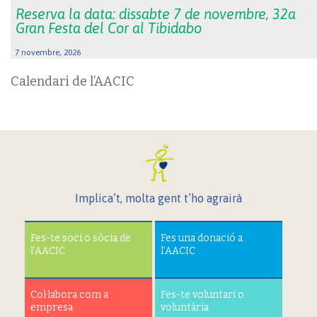
Reserva la data: dissabte 7 de novembre, 32a
Gran Festa del Cor al Tibidabo
7 novembre, 2026
Calendari de l’AACIC
Implica’t, molta gent t’ho agrairà
Fes-te soci o sòcia de
Fes una donació a
l’AACIC
l’AACIC
Col·labora com a
Fes-te voluntari o
empresa
voluntària