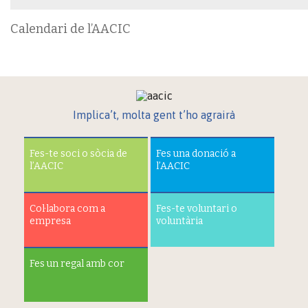
Calendari de l’AACIC
Implica’t, molta gent t’ho agrairà
Fes-te soci o sòcia de
Fes una donació a
l’AACIC
l’AACIC
Col·labora com a
Fes-te voluntari o
empresa
voluntària
Fes un regal amb cor