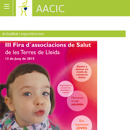
AACIC
Associació de Cardiopaties Congènites
Actualitat i experiències