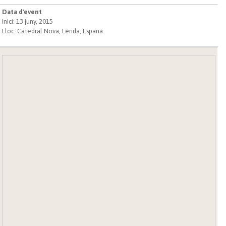
Data d'event
Inici: 13 juny, 2015
Lloc: Catedral Nova, Lérida, España