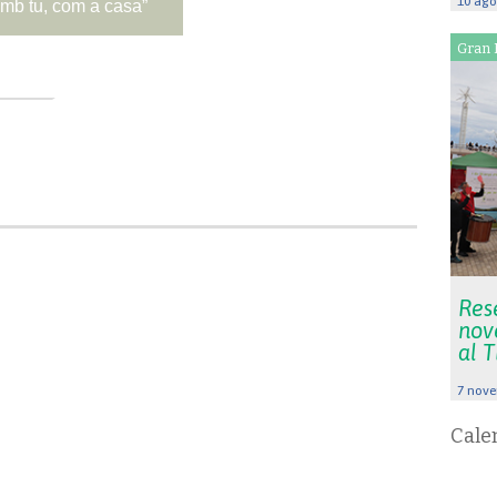
10 ago
mb tu, com a casa”
Gran 
Rese
nov
al 
7 nove
Cale