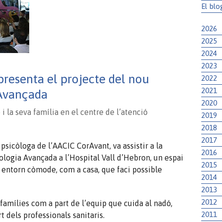
El blo
2026
2025
2024
2023
.
presenta el projecte del nou
2022
2021
Avançada
2020
 i la seva família en el centre de l’atenció
2019
2018
2017
sicòloga de l’AACIC CorAvant, va assistir a la
2016
logia Avançada a l’Hospital Vall d’Hebron, un espai
2015
n entorn còmode, com a casa, que faci possible
2014
2013
2012
 famílies com a part de l’equip que cuida al nadó,
2011
 dels professionals sanitaris.