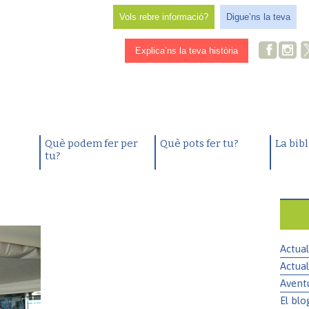
Vols rebre informació?
Digue’ns la teva
Explica’ns la teva història
Què podem fer per
Què pots fer tu?
La bib
tu?
Actual
Actual
Avent
El blo