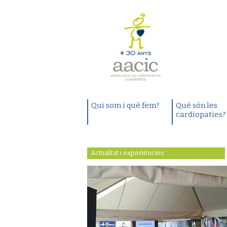
Qui som i què fem?
Què són les
cardiopaties?
Actualitat i experiències