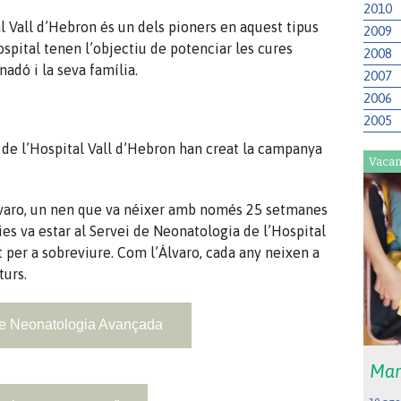
2010
l Vall d’Hebron és un dels pioners en aquest tipus
2009
ospital tenen l’objectiu de potenciar les cures
2008
adó i la seva família.
2007
2006
2005
 de l’Hospital Vall d’Hebron han creat la campanya
Vacan
Álvaro, un nen que va néixer amb només 25 setmanes
ies va estar al Servei de Neonatologia de l’Hospital
t per a sobreviure. Com l’Álvaro, cada any neixen a
urs.
de Neonatologia Avançada
Mar