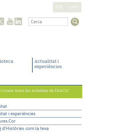
CAT
CAST
.
lioteca
Actualitat i
experiències
Coneix totes les activitats de l’AACIC
itat
itat i experiències
ures.Cor
g d'Històries com la teva