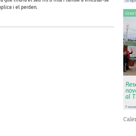
10 ago
plica i el perden.
Gran 
Rese
nov
al 
7 nove
Cale