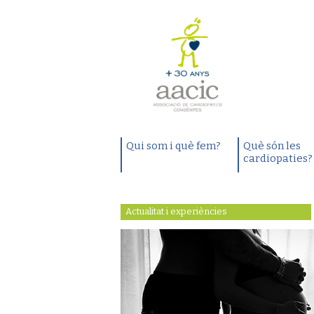
Qui som i què fem?
Què són les
cardiopaties?
Actualitat i experiències