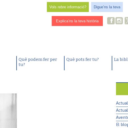
Vols rebre informació?
Digue’ns la teva
Explica’ns la teva història
Què podem fer per
Què pots fer tu?
La bib
tu?
Actual
Actual
Avent
El blo