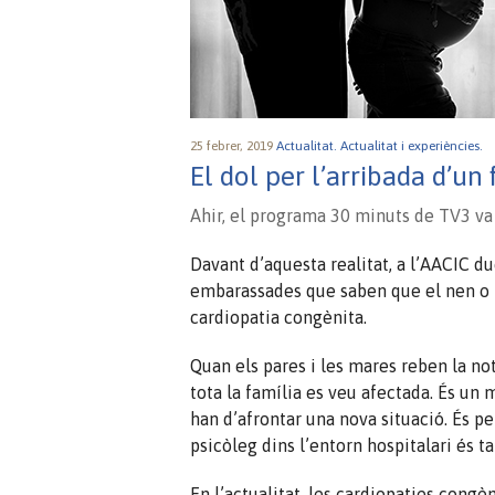
25 febrer, 2019
Actualitat.
Actualitat i experiències.
El dol per l’arribada d’un 
Ahir, el programa 30 minuts de TV3 va 
Davant d’aquesta realitat, a l’AACIC d
embarassades que saben que el nen o 
cardiopatia congènita.
Quan els pares i les mares reben la notí
tota la família es veu afectada. És un
han d’afrontar una nova situació. És pe
psicòleg dins l’entorn hospitalari és t
En l’actualitat, les cardiopaties cong