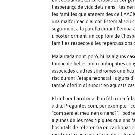
l’esperança de vida dels nens i les nen
les famílies que atenem des de l’AACIC 
una malformació al cor. Estem al seu c
seguiment a la parella durant l’embarà
i, posteriorment, un cop fora de l’hosp
famílies respecte a les repercussions qu
Malauradament, però, hi ha alguns caso
també de bebès amb cardiopaties con
associades a altres síndromes que haur
risc durant l’etapa neonatal i alguns d’
també oferim el suport en aquests cas
El dol per l’arribada d’un fill o una fil
a dia. Preguntes com, per exemple, “co
“com serà el meu nen o nena?”, “podre
algunes de les més típiques que ens fan
hospitals de referència en cardiopatie
mostren la seva por a la qualitat de vid