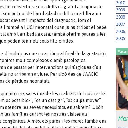
2010
es de convertir-se en adults és gran. La majoria de
2009
són pel dol de l’arribada d’un fill o una filla amb
2008
ostat davant l’impacte del diagnòstic, fem el
2007
s i també a l’UCI neonatal quan ja ha arribat el bebè
2006
ital amb l’arribada a casa, també oferim pautes a les
2005
e poden tenir els seus fills o filles.
Vacan
s d’embrions que no arriben al final de la gestació i
gènites molt complexes o amb patologies
an de passar per intervencions quirúrgiques d’alt
ells no arribaran a viure. Per això des de l’AACIC
os de pèrdues neonatals.
la que no neix sa és una de les realitats del nostre dia
m és possible?”, “és un càstig?”, “és culpa meva?”,
m atendre les seves necessitats, en sabrem?”… són
 les famílies durant les nostres visites als
Mar
s congènites. A més, els pares i les mares també ens
a que tindrà el seu fill o filla i també a vincular-se