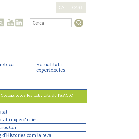
CAT
CAST
.
lioteca
Actualitat i
experiències
Coneix totes les activitats de l’AACIC
itat
itat i experiències
ures.Cor
g d'Històries com la teva