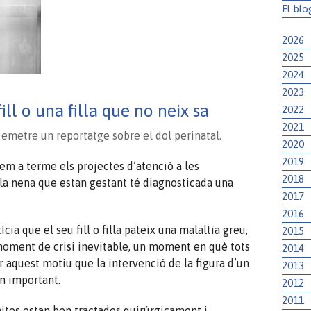
El blo
2026
2025
2024
2023
fill o una filla que no neix sa
2022
2021
emetre un reportatge sobre el dol perinatal.
2020
2019
uem a terme els projectes d’atenció a les
2018
la nena que estan gestant té diagnosticada una
2017
2016
cia que el seu fill o filla pateix una malaltia greu,
2015
 moment de crisi inevitable, un moment en què tots
2014
r aquest motiu que la intervenció de la figura d’un
2013
an important.
2012
2011
ènites estan ben tractades quirúrgicament i