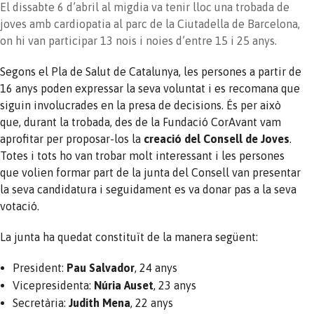
El dissabte 6 d’abril al migdia va tenir lloc una trobada de
joves amb cardiopatia al parc de la Ciutadella de Barcelona,
on hi van participar 13 nois i noies d’entre 15 i 25 anys.
Segons el Pla de Salut de Catalunya, les persones a partir de
16 anys poden expressar la seva voluntat i es recomana que
siguin involucrades en la presa de decisions. És per això
que, durant la trobada, des de la Fundació CorAvant vam
aprofitar per proposar-los la
creació del Consell de Joves
.
Totes i tots ho van trobar molt interessant i les persones
que volien formar part de la junta del Consell van presentar
la seva candidatura i seguidament es va donar pas a la seva
votació.
La junta ha quedat constituït de la manera següent:
President:
Pau Salvador
, 24 anys
Vicepresidenta:
Núria Auset
, 23 anys
Secretària:
Judith Mena
, 22 anys