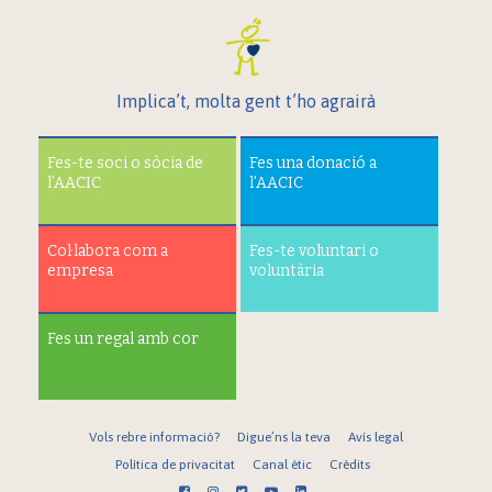
Implica’t, molta gent t’ho agrairà
Fes-te soci o sòcia de
Fes una donació a
l’AACIC
l’AACIC
Col·labora com a
Fes-te voluntari o
empresa
voluntària
Fes un regal amb cor
Vols rebre informació?
Digue’ns la teva
Avís legal
Política de privacitat
Canal ètic
Crèdits