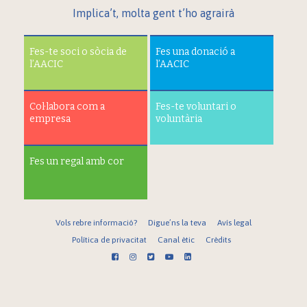
Implica’t, molta gent t’ho agrairà
Fes-te soci o sòcia de
Fes una donació a
l’AACIC
l’AACIC
Col·labora com a
Fes-te voluntari o
empresa
voluntària
Fes un regal amb cor
Vols rebre informació?
Digue’ns la teva
Avís legal
Política de privacitat
Canal ètic
Crèdits