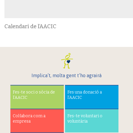
Calendari de l’AACIC
Implica’t, molta gent t’ho agrairà
Fes-te soci o sòcia de
Fes una donació a
l’AACIC
l’AACIC
Col·labora com a
Fes-te voluntari o
empresa
voluntària