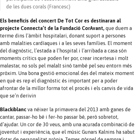
de les dues corals (Francesc)
Els beneficis del concert De Tot Cor es destinaran al
projecte Connecta’t de la Fundació CorAvant,
que duem a
terme dins l’àmbit hospitalari, donant suport a persones
amb malalties cardíaques i a les seves famílies. El moment
del diagnòstic, l’estada a l’hospital i l’arribada a casa són
moments crítics que poden fer por, crear incertesa i molt
malestar, no sols pel malalt sinó també pel seu entorn més
pròxim. Una bona gestió emocional des del mateix moment
en què es rep el diagnòstic és important per a poder
afrontar de la millor forma tot el procés i els canvis de vida
que se’n derivin
Blackiblanc
va néixer la primavera del 2013 amb ganes de
cantar, passar-ho bé i fer-ho passar bé, però sobretot,
d’ajudar. Un cor de 30 veus, amb una acurada combinació de
joventut i experiència, que el músic Gunars Kalnins ha sabut
dotar de personalitat pròpia. Temes gòspel de sempre i