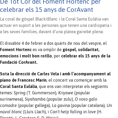
De Tot Cor del Foment Hortenc per
celebrar els 15 anys de CorAvant
La coral de gòspel BlackiBlanc i la Coral Santa Eulàlia van
actuar en suport a les persones que tenen una cardiopatia i
a les seves famílies, davant d’una platea gairebé plena.
El dissabte 4 de febrer a dos quarts de nou del vespre, el
Foment Hortenc
es va omplir de
gòspel, solidaritat,
emocions i molt bon rotllo
, per
celebrar els 15 anys de la
Fundació CorAvant.
Sota la direcció de Carles Vela i amb l’acompanyament al
piano de Francesc Marín
, el concert va començar amb la
Coral Santa Eulàlia
, que ens van interpretar els següents
temes:
Spring
(T. Gummerson),
Kriyawe
(popular
surinamesa),
Siyahamba
(popular zulu),
O voso galo
comadre
(popular gallega),
La gavin
a (popular catalana),
Un
núvol blanc
(Lluís Llach), i
Can’t help falling in love
(H.
Peretti, L. Creatore G. D. Weiss).