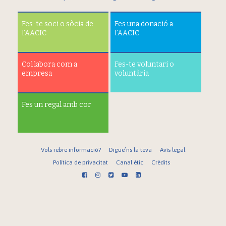
Fes-te soci o sòcia de
Fes una donació a
l’AACIC
l’AACIC
Col·labora com a
Fes-te voluntari o
empresa
voluntària
Fes un regal amb cor
Vols rebre informació?
Digue’ns la teva
Avís legal
Política de privacitat
Canal ètic
Crèdits