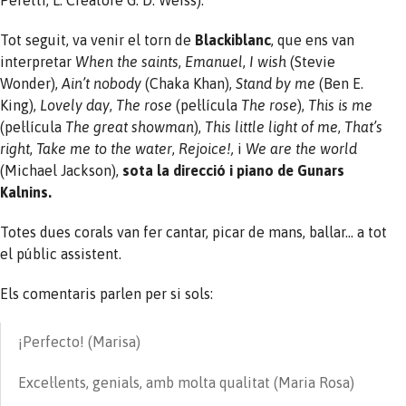
Tot seguit, va venir el torn de
Blackiblanc
, que ens van
interpretar
When the saints
,
Emanuel
,
I wish
(Stevie
Wonder),
Ain’t nobody
(Chaka Khan),
Stand by me
(Ben E.
King),
Lovely day
,
The rose
(pel·lícula
The rose
),
This is me
(pel·lícula
The great showman
),
This little light of me
,
That’s
right
,
Take me to the water
,
Rejoice!,
i
We are the world
(Michael Jackson),
sota la direcció i piano de Gunars
Kalnins.
Totes dues corals van fer cantar, picar de mans, ballar… a tot
el públic assistent.
Els comentaris parlen per si sols:
¡Perfecto! (Marisa)
Excel·lents, genials, amb molta qualitat (Maria Rosa)