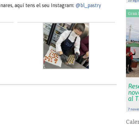
10 ago
inares, aquí tens el seu Instagram:
@bl_pastry
Gran 
Rese
nov
al 
7 nove
Cale