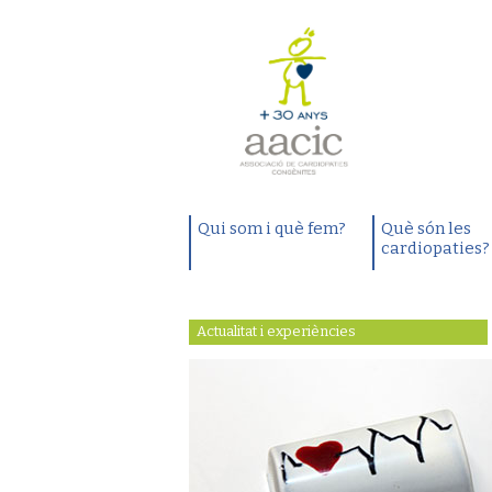
Qui som i què fem?
Què són les
cardiopaties?
Actualitat i experiències