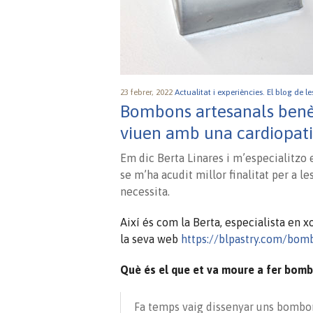
23 febrer, 2022
Actualitat i experiències.
El blog de le
Bombons artesanals benèfi
viuen amb una cardiopat
Em dic Berta Linares i m’especialitzo 
se m’ha acudit millor finalitat per a 
necessita.
Així és com la Berta, especialista en 
la seva web
https://blpastry.com/bom
Què és el que et va moure a fer bomb
Fa temps vaig dissenyar uns bombon