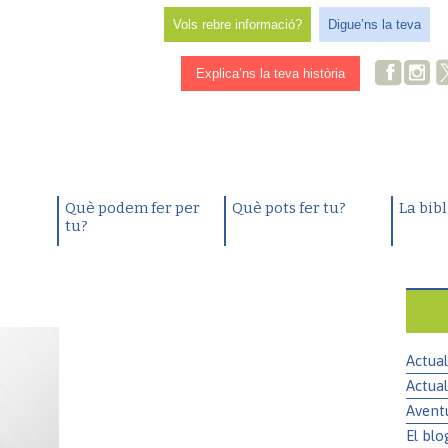
Vols rebre informació?
Digue’ns la teva
Explica’ns la teva història
Què podem fer per
Què pots fer tu?
La bib
tu?
Actual
Actual
Avent
El blo