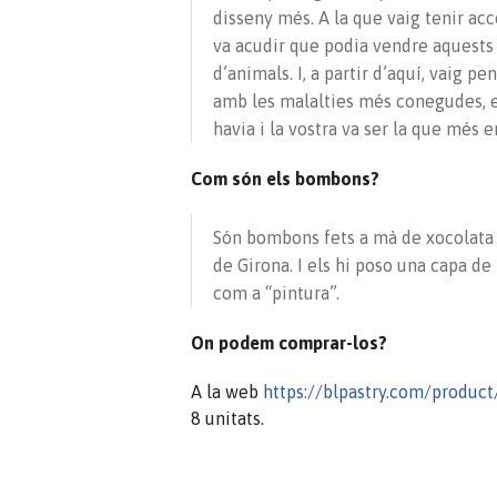
disseny més. A la que vaig tenir acc
va acudir que podia vendre aquests
d’animals. I, a partir d’aquí, vaig pe
amb les malalties més conegudes, e
havia i la vostra va ser la que més 
Com són els bombons?
Són bombons fets a mà de xocolata 
de Girona. I els hi poso una capa 
com a “pintura”.
On podem comprar-los?
A la web
https://blpastry.com/product
8 unitats.