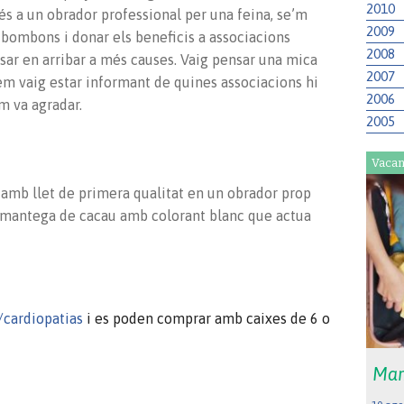
2010
és a un obrador professional per una feina, se’m
2009
 bombons i donar els beneficis a associacions
2008
nsar
en
arribar a més causes. Vaig pensar una mica
2007
m vaig estar informant de quines associacions hi
2006
em va agradar.
2005
Vacan
amb llet de primera qualitat en un obrador prop
de mantega de cacau amb colorant blanc que actua
/cardiopatias
i es poden comprar amb caixes de 6 o
Mar