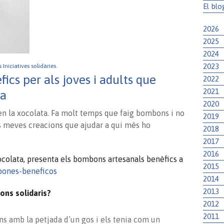
El blo
2026
2025
2024
2023
s Iniciatives solidàries.
cs per als joves i adults que
2022
2021
ia
2020
en la xocolata. Fa molt temps que faig bombons i no
2019
les meves creacions que ajudar a qui més ho
2018
2017
2016
xocolata, presenta els bombons artesanals benèfics a
2015
bones-beneficos
2014
2013
ons solidaris?
2012
2011
s amb la petjada d’un gos i els tenia com un