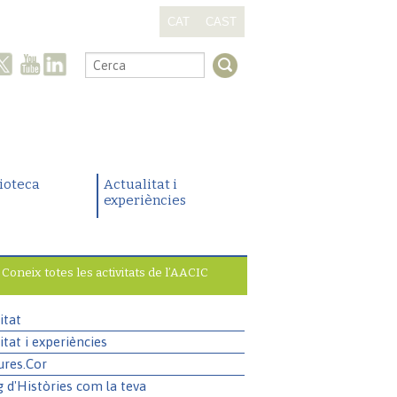
CAT
CAST
.
lioteca
Actualitat i
experiències
Coneix totes les activitats de l’AACIC
itat
itat i experiències
ures.Cor
g d'Històries com la teva