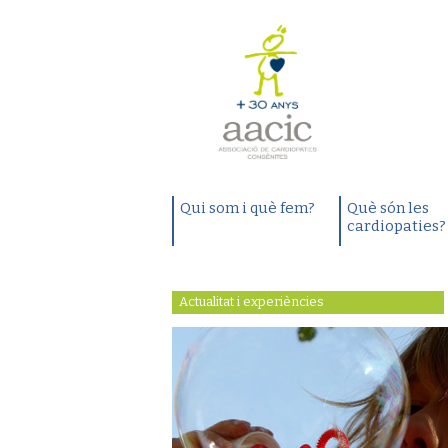
Qui som i què fem?
Què són les
cardiopaties?
Actualitat i experiències