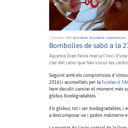
7 octubre, 2015
Actualitat.
Actualitat i experiències.
Bombolles de sabó a la 2
Aquesta Gran Festa marca l’inici d’una
clar del canvi que han viscut les card
Seguint amb els compromisos d’innovaci
2016) i aconsellats per la
Fundació F
hem decidit canviar el moment més sol
globus biodegradables.
Els globus, tot i ser biodegradables, i
a descomposar-se i poden malmetre el
La novetat de l’acte central de la Gran