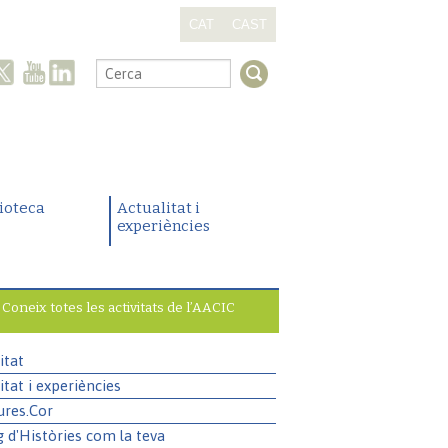
CAT
CAST
.
lioteca
Actualitat i
experiències
Coneix totes les activitats de l’AACIC
itat
itat i experiències
ures.Cor
g d'Històries com la teva