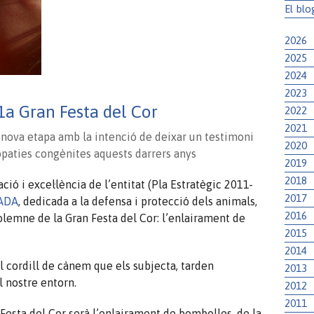
El blo
2026
2025
2024
2023
1a Gran Festa del Cor
2022
2021
 nova etapa amb la intenció de deixar un testimoni
2020
iopaties congènites aquests darrers anys
2019
2018
ó i excel·lència de l’entitat (Pla Estratègic 2011-
2017
AADA
, dedicada a la defensa i protecció dels animals,
2016
emne de la Gran Festa del Cor: l’enlairament de
2015
2014
 el cordill de cànem que els subjecta, tarden
2013
 nostre entorn.
2012
2011
 Festa del Cor serà l’enlairament de bombolles, de la