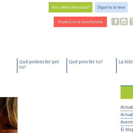
Vols rebre informació?
Digue’ns la teva
Explica’ns la teva història
Què podem fer per
Què pots fer tu?
La bib
tu?
Actual
Actual
Avent
El blo