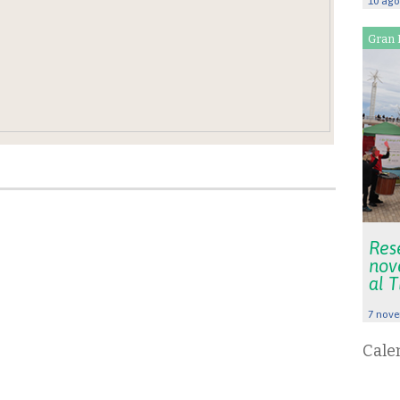
10 ago
Gran 
Rese
nov
al 
7 nove
Cale