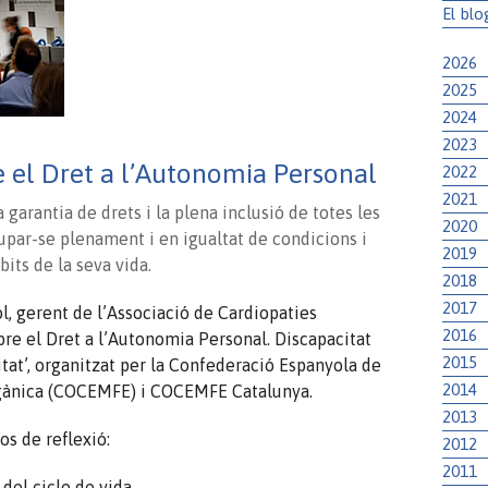
El blo
2026
2025
2024
2023
.
e el Dret a l’Autonomia Personal
2022
2021
 garantia de drets i la plena inclusió de totes les
2020
upar-se plenament i en igualtat de condicions i
2019
bits de la seva vida.
2018
2017
l, gerent de l’Associació de Cardiopaties
2016
obre el Dret a l’Autonomia Personal. Discapacitat
2015
itat’, organitzat per la Confederació Espanyola de
2014
ànica (
COCEMFE
) i
COCEMFE
Catalunya.
2013
os de reflexió:
2012
2011
del cicle de vida.