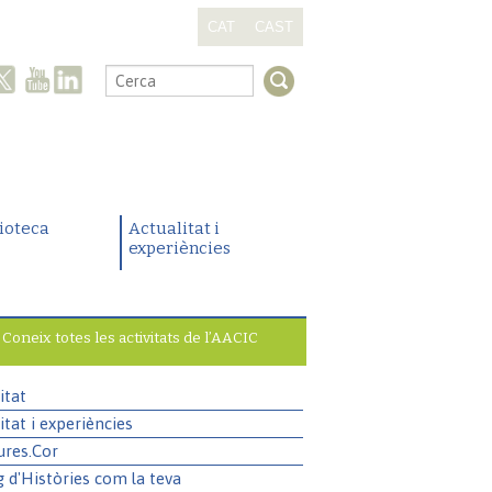
CAT
CAST
.
lioteca
Actualitat i
experiències
Coneix totes les activitats de l’AACIC
itat
itat i experiències
ures.Cor
g d'Històries com la teva