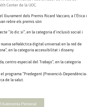
alth
Center
de la UOC.
 el lliurament dels Premis Ricard
Vaccaro
, a l’Ètica i
van rebre els premis són:
ecte “Jo dic sí”, en la categoria d’inclusió social i
a
nueva
señaléctica
digital universal en la
red
de
a”, en la categoria accessibilitat i disseny
da, centro especial del
Trabajo
“, en la categoria
 el programa “
Predegent
(Prevenció-Dependència-
ca de la salut.
 l’Autonomia Personal