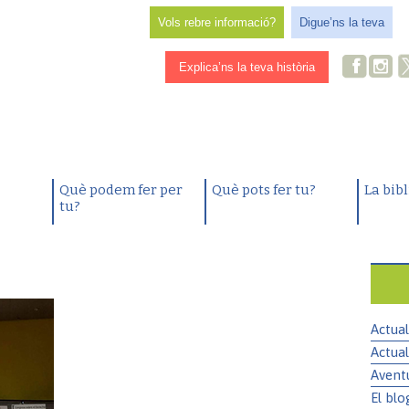
Vols rebre informació?
Digue’ns la teva
Explica’ns la teva història
Què podem fer per
Què pots fer tu?
La bib
tu?
Actual
Actual
Avent
El blo