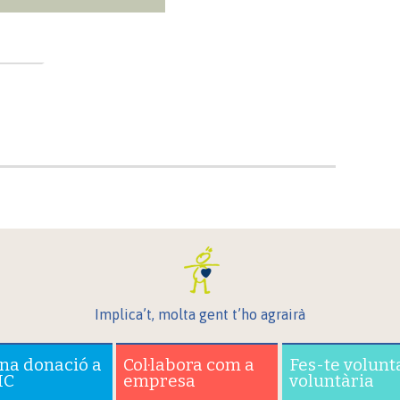
Implica’t, molta gent t’ho agrairà
una donació a
Col·labora com a
Fes-te volunt
IC
empresa
voluntària