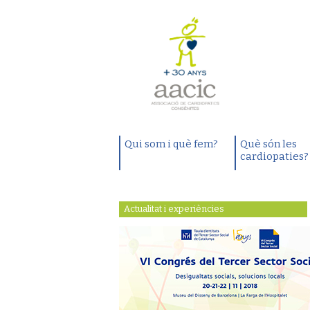
Qui som i què fem?
Què són les
cardiopaties?
Actualitat i experiències