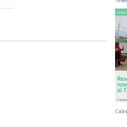
10 ago
Gran 
Rese
nov
al 
7 nove
Cale