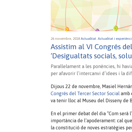
26 novembre, 2018
Actualitat.
Actualitat i experiènc
Assistim al VI Congrés de
‘Desigualtats socials, solu
Paral·lelament a les ponències, hi hav
per afavorir l’intercanvi d’idees i la di
Dijous 22 de novembre,
Masiel
Hernánd
Congrés del Tercer Sector Social
amb e
va tenir lloc al Museu del Disseny de B
En el primer debat del dia “Com serà l’
importància de l’apoderament: cal que
la constitució de noves estratègies per