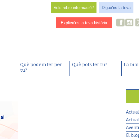
Vols rebre informació?
Digue’ns la teva
Explica’ns la teva història
Què podem fer per
Què pots fer tu?
La bib
tu?
Actual
Actual
Avent
El blo