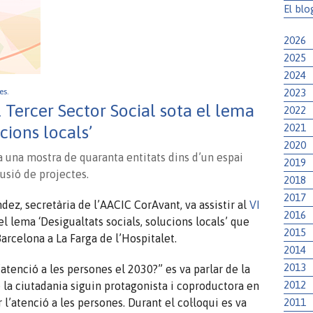
El blo
2026
2025
2024
2023
ies.
l Tercer Sector Social sota el lema
2022
2021
cions locals’
2020
ia una mostra de quaranta entitats dins d’un espai
2019
fusió de projectes.
2018
2017
ez, secretària de l’
AACIC
CorAvant
, va assistir al
VI
2016
l lema ‘Desigualtats socials, solucions locals’ que
2015
arcelona a La Farga de l’Hospitalet.
2014
2013
atenció a les persones el 2030?” es va parlar de la
2012
 la ciutadania siguin protagonista i coproductora en
2011
 l’atenció a les persones. Durant el
col·loqui
es va