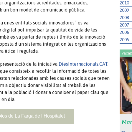
ar organitzacions acreditades, enxarxades,
2010
mb un bon model de comunicació pública.
2009
2008
 a unes entitats socials innovadores” es va
2007
digital pot impulsar la qualitat de vida de les
2006
mbé es va parlar de reptes i límits de la innovació
2005
roposta d’un sistema integrat on les organitzacions
a ètica i regulada.
Vacan
 presentació de la iniciativa
DiesInternacionals
.CAT
,
ue consisteix a recollir la informació de totes les
tan relacionades amb les causes socials que tenen
 a objectiu donar visibilitat al treball de les
t a la població i donar a conèixer el paper clau que
 en dia.
otos de La Farga de l’Hospitalet
Mar