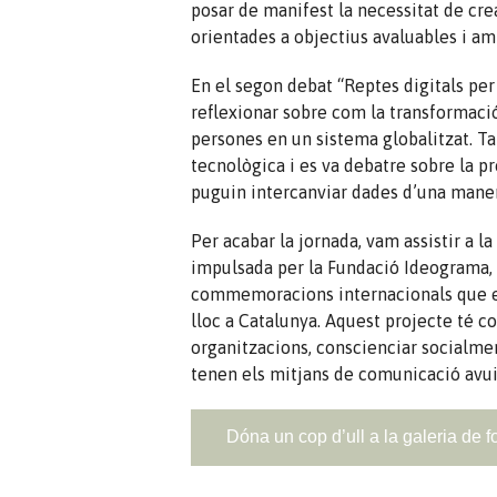
posar de manifest la necessitat de cre
orientades a objectius avaluables i a
En el segon debat “Reptes digitals per
reflexionar sobre com la transformació 
persones en un sistema globalitzat. Ta
tecnològica i es va debatre sobre la p
puguin intercanviar dades d’una maner
Per acabar la jornada, vam assistir a la
impulsada per la Fundació Ideograma, q
commemoracions internacionals que es
lloc a Catalunya. Aquest projecte té com
organitzacions, conscienciar socialmen
tenen els mitjans de comunicació avui
Dóna un cop d’ull a la galeria de f