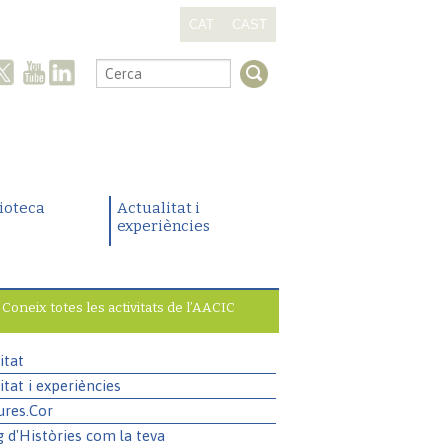
CAT
CAST
.
lioteca
Actualitat i
experiències
Coneix totes les activitats de l’AACIC
itat
itat i experiències
ures.Cor
g d'Històries com la teva