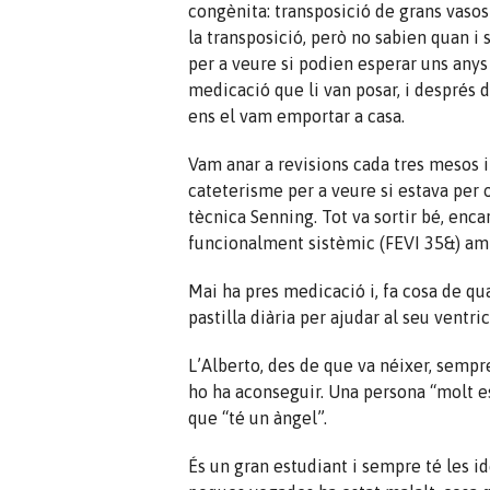
congènita: transposició de grans vasos
la transposició, però no sabien quan i 
per a veure si podien esperar uns anys m
medicació que li van posar, i després d’
ens el vam emportar a casa.
Vam anar a revisions cada tres mesos i 
cateterisme per a veure si estava per 
tècnica Senning. Tot va sortir bé, enc
funcionalment sistèmic (FEVI 35&) amb 
Mai ha pres medicació i, fa cosa de qua
pastilla diària per ajudar al seu ventric
L’Alberto, des de que va néixer, sempre
ho ha aconseguir. Una persona “molt e
que “té un àngel”.
És un gran estudiant i sempre té les i