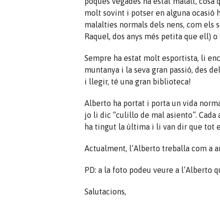
poques vegades ha estat malalt, cosa 
molt sovint i potser en alguna ocasió h
malalties normals dels nens, com els s
Raquel, dos anys més petita que ell) o 
Sempre ha estat molt esportista, li enc
muntanya i la seva gran passió, des dels
i llegir, té una gran biblioteca!
Alberto ha portat i porta un vida norma
jo li dic “culillo de mal asiento”. Cada 
ha tingut la última i li van dir que to
Actualment, l’Alberto treballa com a ar
PD: a la foto podeu veure a l’Alberto q
Salutacions,