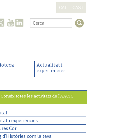
CAT
CAST
.
lioteca
Actualitat i
experiències
Coneix totes les activitats de l’AACIC
itat
itat i experiències
ures.Cor
g d'Històries com la teva