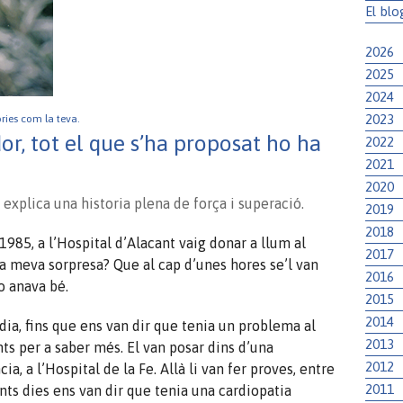
El blo
2026
2025
2024
2023
òries com la teva.
or, tot el que s’ha proposat ho ha
2022
2021
2020
 explica una historia plena de força i superació.
2019
2018
1985, a l’Hospital d’Alacant vaig donar a llum al
2017
 la meva sorpresa? Que al cap d’unes hores se’l van
2016
o anava bé.
2015
2014
 dia, fins que ens van dir que tenia un problema al
2013
nts per a saber més. El van posar dins d’una
2012
a, a l’Hospital de la Fe. Allà li van fer proves, entre
2011
nts dies ens van dir que tenia una cardiopatia