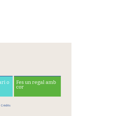
ari o
Fes un regal amb
cor
Crèdits