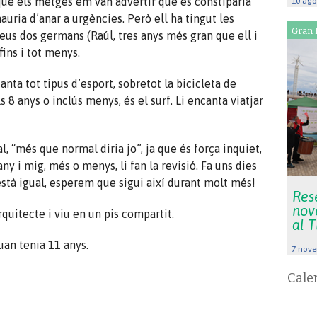
que els metges em van advertir que es constiparia
10 ago
auria d’anar a urgències. Però ell ha tingut les
Gran 
eus dos germans (Raúl, tres anys més gran que ell i
fins i tot menys.
anta tot tipus d’esport, sobretot la bicicleta de
 8 anys o inclús menys, és el surf. Li encanta viatjar
l, “més que normal diria jo”, ja que és força inquiet,
any i mig, més o menys, li fan la revisió. Fa uns dies
t està igual, esperem que sigui així durant molt més!
Rese
nov
quitecte i viu en un pis compartit.
al 
uan tenia 11 anys.
7 nove
Cale