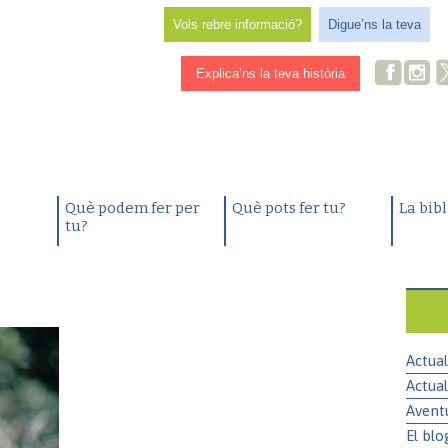
Vols rebre informació?
Digue’ns la teva
Explica’ns la teva història
Què podem fer per
Què pots fer tu?
La bib
tu?
Actual
Actual
Avent
El blo