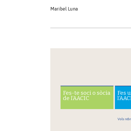
Maribel Luna
Fes-te soci o sòcia
Fes 
de l’AACIC
l’AAC
Vols reb