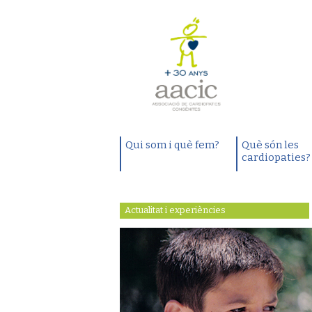
Qui som i què fem?
Què són les
cardiopaties?
Actualitat i experiències