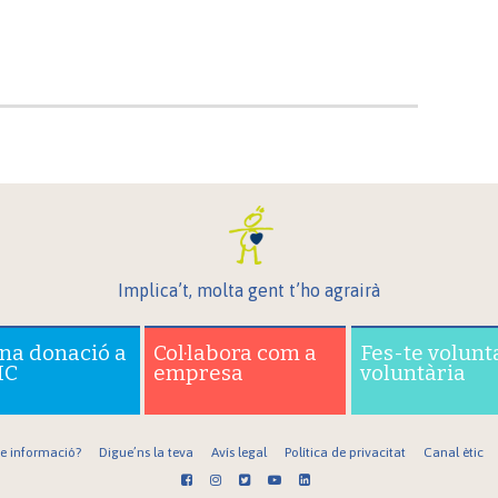
Implica’t, molta gent t’ho agrairà
una donació a
Col·labora com a
Fes-te volunt
IC
empresa
voluntària
re informació?
Digue’ns la teva
Avís legal
Política de privacitat
Canal ètic