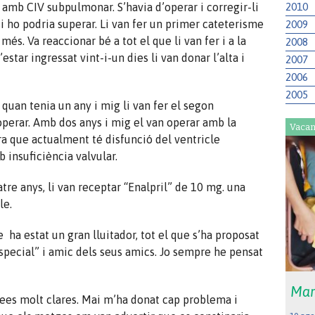
2010
 amb CIV subpulmonar. S’havia d’operar i corregir-li
si ho podria superar. Li van fer un primer cateterisme
2009
és. Va reaccionar bé a tot el que li van fer i a la
2008
estar ingressat vint-i-un dies li van donar l’alta i
2007
2006
2005
quan tenia un any i mig li van fer el segon
operar. Amb dos anys i mig el van operar amb la
Vacan
ara que actualment té disfunció del ventricle
insuficiència valvular.
tre anys, li van receptar “Enalpril” de 10 mg. una
le.
 ha estat un gran lluitador, tot el que s’ha proposat
special” i amic dels seus amics. Jo sempre he pensat
Mar
dees molt clares. Mai m’ha donat cap problema i