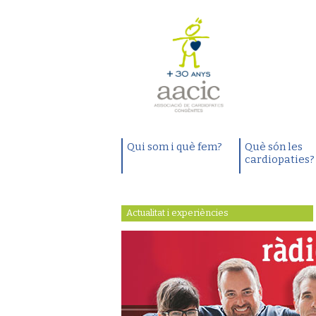
Qui som i què fem?
Què són les
cardiopaties?
Actualitat i experiències