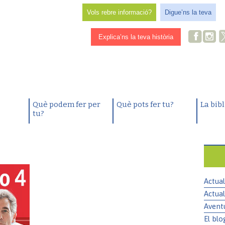
Vols rebre informació?
Digue’ns la teva
Explica’ns la teva història
Què podem fer per
Què pots fer tu?
La bib
tu?
Actual
Actual
Avent
El blo