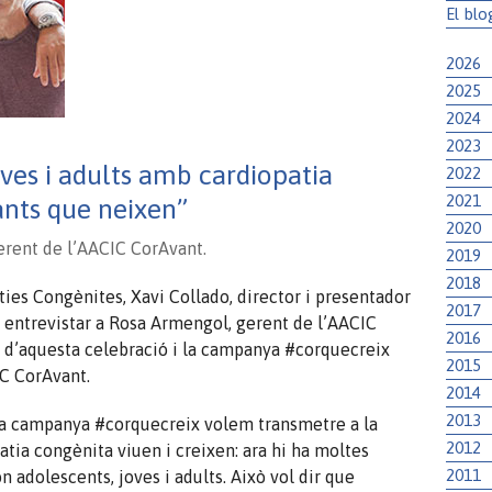
El blo
2026
2025
2024
2023
ves i adults amb cardiopatia
2022
2021
ants que neixen”
2020
erent de l’AACIC CorAvant.
2019
2018
ties Congènites, Xavi Collado, director i presentador
2017
 entrevistar a Rosa Armengol, gerent de l’AACIC
2016
at d’aquesta celebració i la campanya #corquecreix
2015
C CorAvant.
2014
2013
 la campanya #corquecreix volem transmetre a la
2012
tia congènita viuen i creixen: ara hi ha moltes
2011
 adolescents, joves i adults. Això vol dir que