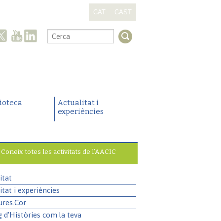
CAT
CAST
.
lioteca
Actualitat i
experiències
Coneix totes les activitats de l’AACIC
itat
itat i experiències
ures.Cor
g d'Històries com la teva