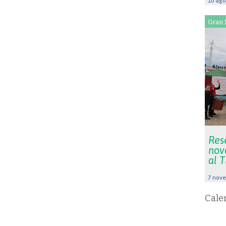
10 ago
Gran 
Rese
nov
al 
7 nove
Cale