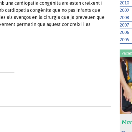
2010
b una cardiopatia congènita ara estan creixent i
mb cardiopatia congènita que no pas infants que
2009
ies als avenços en la cirurgia que ja preveuen que
2008
ixement permetin que aquest cor creixi i es
2007
2006
2005
Vacan
Mar