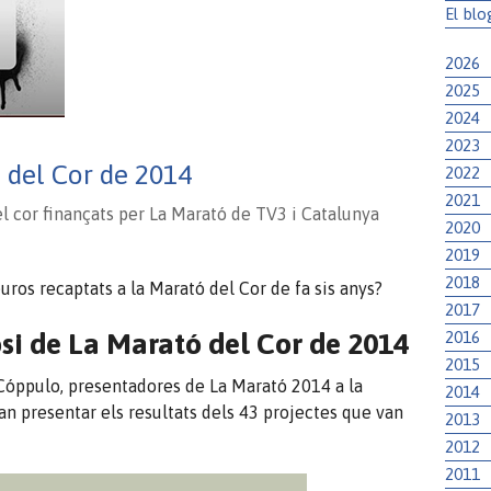
El blo
2026
2025
2024
2023
 del Cor de 2014
2022
2021
el cor finançats per La Marató de TV3 i Catalunya
2020
2019
2018
uros recaptats a la Marató del Cor de fa sis anys?
2017
i de La Marató del Cor de 2014
2016
2015
Cóppulo
, presentadores de La Marató 2014 a la
2014
van presentar els resultats dels 43 projectes que van
2013
2012
2011