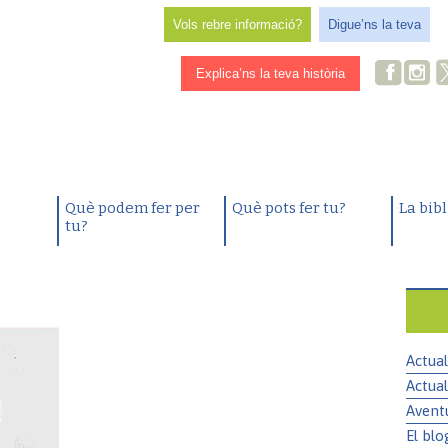
Vols rebre informació?
Digue’ns la teva
Explica’ns la teva història
Què podem fer per
Què pots fer tu?
La bib
tu?
Actual
Actual
Avent
El blo