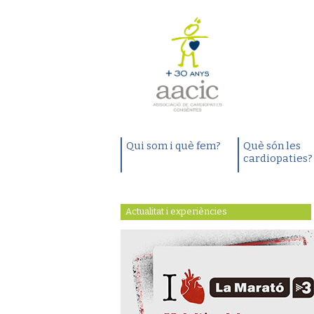
Qui som i què fem?
Què són les
cardiopaties?
Actualitat i experiències