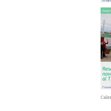
10 ago
Gran 
Rese
nov
al 
7 nove
Cale