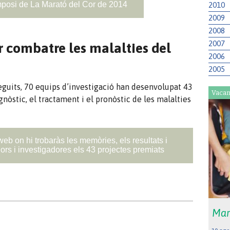
imposi de La Marató del Cor de 2014
2010
2009
2008
2007
r combatre les malalties del
2006
2005
eguits, 70 equips d’investigació han desenvolupat 43
Vacan
gnòstic, el tractament i el pronòstic de les malalties
web on hi trobaràs les memòries, els resultats i
ors i investigadores els 43 projectes premiats
Mar