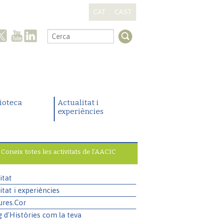
CAT
CAST
.
lioteca
Actualitat i
experiències
Coneix totes les activitats de l’AACIC
itat
itat i experiències
ures.Cor
g d'Històries com la teva