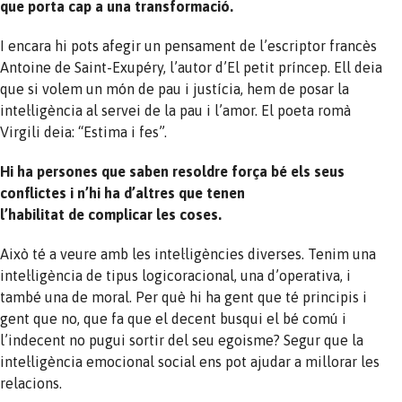
que porta cap a una transformació.
I encara hi pots afegir un pensament de l’escriptor francès
Antoine de Saint-Exupéry, l’autor d’El petit príncep. Ell deia
que si volem un món de pau i justícia, hem de posar la
intel·ligència al servei de la pau i l’amor. El poeta romà
Virgili deia: “Estima i fes”.
Hi ha persones que saben resoldre força bé els seus
conflictes i n’hi ha d’altres que tenen
l’habilitat de complicar les coses.
Això té a veure amb les intel·ligències diverses. Tenim una
intel·ligència de tipus logicoracional, una d’operativa, i
també una de moral. Per què hi ha gent que té principis i
gent que no, que fa que el decent busqui el bé comú i
l’indecent no pugui sortir del seu egoisme? Segur que la
intel·ligència emocional social ens pot ajudar a millorar les
relacions.