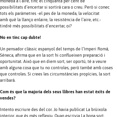
moneda a l’aire, tinc el cinquanta per cent de
possibilitats d’encertar si sortirà cara o creu. Però si conec
tots els paràmetres -el pes de la moneda, la velocitat
amb què la llanço enlaire, la resistència de l’aire, etc.-
tindré més possibilitats d’encertar, oi?
No en tinc cap dubte!
Un pensador clàssic espanyol del temps de l’Imperi Romà,
Sèneca, afirma que en la sort hi conflueixen preparació i
oportunitat. Això que en diem sort, ser oportú, té a veure
amb alguna cosa que tu no controles, però també amb coses
que controles. Si crees les circumstàncies propícies, la sort
arribarà.
Com és que la majoria dels seus llibres han estat èxits de
vendes?
Intento escriure des del cor. Jo havia publicat La brúixola
interior, que és més reflexiu. Quan escrivia La bona sort,