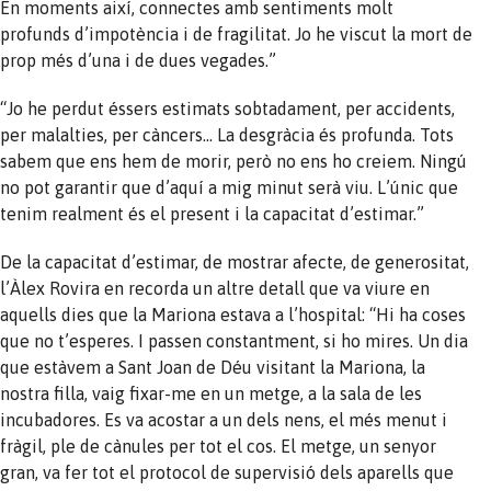
En moments així, connectes amb sentiments molt
profunds d’impotència i de fragilitat. Jo he viscut la mort de
prop més d’una i de dues vegades.”
“Jo he perdut éssers estimats sobtadament, per accidents,
per malalties, per càncers… La desgràcia és profunda. Tots
sabem que ens hem de morir, però no ens ho creiem. Ningú
no pot garantir que d’aquí a mig minut serà viu. L’únic que
tenim realment és el present i la capacitat d’estimar.”
De la capacitat d’estimar, de mostrar afecte, de generositat,
l’Àlex Rovira en recorda un altre detall que va viure en
aquells dies que la Mariona estava a l’hospital: “Hi ha coses
que no t’esperes. I passen constantment, si ho mires. Un dia
que estàvem a Sant Joan de Déu visitant la Mariona, la
nostra filla, vaig fixar-me en un metge, a la sala de les
incubadores. Es va acostar a un dels nens, el més menut i
fràgil, ple de cànules per tot el cos. El metge, un senyor
gran, va fer tot el protocol de supervisió dels aparells que