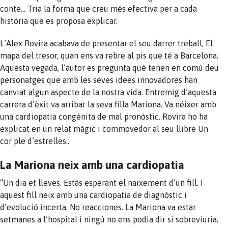
conte… Tria la forma que creu més efectiva per a cada
història que es proposa explicar.
L’Alex Rovira acabava de presentar el seu darrer treball, El
mapa del tresor, quan ens va rebre al pis que té a Barcelona.
Aquesta vegada, l’autor es pregunta què tenen en comú deu
personatges que amb les seves idees innovadores han
canviat algun aspecte de la nostra vida. Entremig d’aquesta
carrera d’èxit va arribar la seva filla Mariona. Va néixer amb
una cardiopatia congènita de mal pronòstic. Rovira ho ha
explicat en un relat màgic i commovedor al seu llibre Un
cor ple d’estrelles..
La Mariona neix amb una cardiopatia
“Un dia et lleves. Estàs esperant el naixement d’un fill. I
aquest fill neix amb una cardiopatia de diagnòstic i
d’evolució incerta. No reacciones. La Mariona va estar
setmanes a l’hospital i ningú no ens podia dir si sobreviuria.