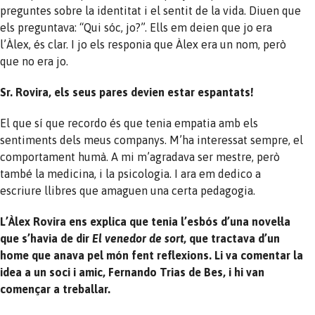
preguntes sobre la identitat i el sentit de la vida. Diuen que
els preguntava: “Qui sóc, jo?”. Ells em deien que jo era
l’Àlex, és clar. I jo els responia que Àlex era un nom, però
que no era jo.
Sr. Rovira, els seus pares devien estar espantats!
El que sí que recordo és que tenia empatia amb els
sentiments dels meus companys. M’ha interessat sempre, el
comportament humà. A mi m’agradava ser mestre, però
també la medicina, i la psicologia. I ara em dedico a
escriure llibres que amaguen una certa pedagogia.
L’Àlex Rovira ens explica que tenia l’esbós d’una novel·la
que s’havia de dir
El venedor de sort
, que tractava d’un
home que anava pel món fent reflexions. Li va comentar la
idea a un soci i amic, Fernando Trias de Bes, i hi van
començar a treballar.