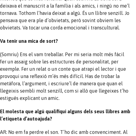
deixava el manuscrit a la família i als amics, i ningú no me’l
tornava. Tothom l’havia deixat a algú. És un llibre senzill. Jo
pensava que era ple d’obvietats, però sovint obviem les
obvietats. Va tocar una corda emocional i transcultural.
Va tenir una mica de sort?
(Somriu) Ens el vam treballar. Per mi seria molt més fàcil
fer un assaig sobre les estructures de personalitat, per
exemple. Fer un relat o un conte que atrapi el lector i que
provoqui una reflexió m’és més difícil. Has de trobar la
metàfora, l’argument, i escriure’l de manera que quan el
llegeixis sembli molt senzill, com si allò que llegeixes t’ho
estigués explicant un amic.
El molesta que algú qualifiqui alguns dels seus llibres amb
l’etiqueta d’autoajuda?
AR: No em fa perdre el son. T’ho dic amb convenciment. Al