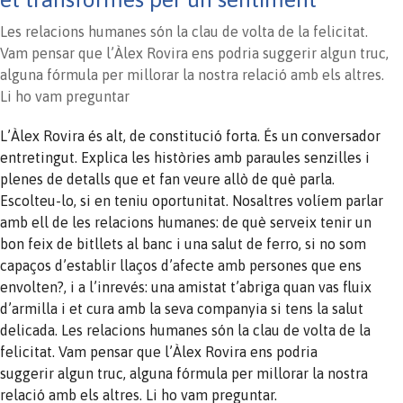
Les relacions humanes són la clau de volta de la felicitat.
Vam pensar que l’Àlex Rovira ens podria suggerir algun truc,
alguna fórmula per millorar la nostra relació amb els altres.
Li ho vam preguntar
L’Àlex Rovira és alt, de constitució forta. És un conversador
entretingut. Explica les històries amb paraules senzilles i
plenes de detalls que et fan veure allò de què parla.
Escolteu-lo, si en teniu oportunitat. Nosaltres volíem parlar
amb ell de les relacions humanes: de què serveix tenir un
bon feix de bitllets al banc i una salut de ferro, si no som
capaços d’establir llaços d’afecte amb persones que ens
envolten?, i a l’inrevés: una amistat t’abriga quan vas fluix
d’armilla i et cura amb la seva companyia si tens la salut
delicada. Les relacions humanes són la clau de volta de la
felicitat. Vam pensar que l’Àlex Rovira ens podria
suggerir algun truc, alguna fórmula per millorar la nostra
relació amb els altres. Li ho vam preguntar.