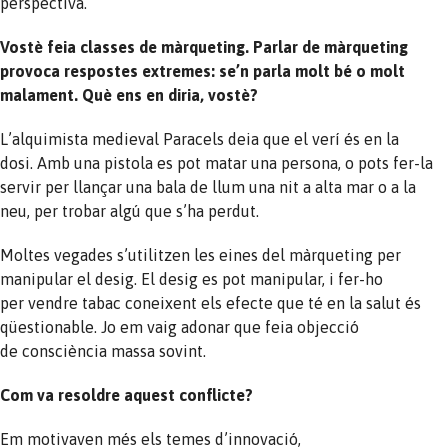
perspectiva.
Vostè feia classes de màrqueting. Parlar de màrqueting
provoca respostes extremes: se’n parla molt bé o molt
malament. Què ens en diria, vostè?
L’alquimista medieval Paracels deia que el verí és en la
dosi. Amb una pistola es pot matar una persona, o pots fer-la
servir per llançar una bala de llum una nit a alta mar o a la
neu, per trobar algú que s’ha perdut.
Moltes vegades s’utilitzen les eines del màrqueting per
manipular el desig. El desig es pot manipular, i fer-ho
per vendre tabac coneixent els efecte que té en la salut és
qüestionable. Jo em vaig adonar que feia objecció
de consciència massa sovint.
Com va resoldre aquest conflicte?
Em motivaven més els temes d’innovació,