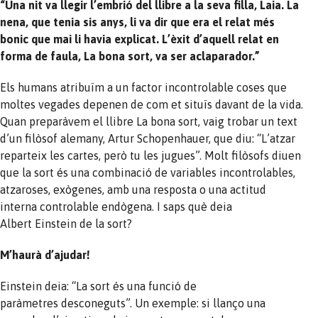
“Una nit va llegir l’embrió del llibre a la seva filla, Laia. La
nena, que tenia sis anys, li va dir que era el relat més
bonic que mai li havia explicat. L’èxit d’aquell relat en
forma de faula, La bona sort, va ser aclaparador.”
Els humans atribuïm a un factor incontrolable coses que
moltes vegades depenen de com et situïs davant de la vida.
Quan preparàvem el llibre La bona sort, vaig trobar un text
d’un filòsof alemany, Artur Schopenhauer, que diu: “L’atzar
reparteix les cartes, però tu les jugues”. Molt filòsofs diuen
que la sort és una combinació de variables incontrolables,
atzaroses, exògenes, amb una resposta o una actitud
interna controlable endògena. I saps què deia
Albert Einstein de la sort?
M’haurà d’ajudar!
Einstein deia: “La sort és una funció de
paràmetres desconeguts”. Un exemple: si llanço una