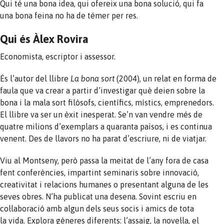
Qui té una bona idea, qui ofereix una bona solució, qui fa
una bona feina no ha de témer per res.
Qui és Àlex Rovira
Economista, escriptor i assessor.
És l’autor del llibre
La bona sort
(2004), un relat en forma de
faula que va crear a partir d’investigar què deien sobre la
bona i la mala sort filòsofs, científics, místics, emprenedors.
El llibre va ser un èxit inesperat. Se’n van vendre més de
quatre milions d’exemplars a quaranta països, i es continua
venent. Des de llavors no ha parat d’escriure, ni de viatjar.
Viu al Montseny, però passa la meitat de l’any fora de casa
fent conferències, impartint seminaris sobre innovació,
creativitat i relacions humanes o presentant alguna de les
seves obres. N’ha publicat una desena. Sovint escriu en
col·laboració amb algun dels seus socis i amics de tota
la vida. Explora gèneres diferents: l’assaig, la novel·la, el