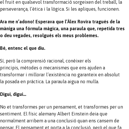
el fruit en qualsevol transformació sorgeixen del treball, la
perseverança, l’ètica i la lògica. Si les apliques, funcionen.
Ara me n’adono! Esperava que l’Àlex Rovira tragués de la
màniga una fórmula màgica, una paraula que, repetida tres
o deu vegades, resolgués els meus problemes.
Bé, entenc el que diu.
Sí, però la comprensió racional, conèixer els
principis, mètodes o mecanismes que ens ajuden a
transformar i millorar l’existència no garanteix en absolut
la posada en pràctica. La paraula aigua no mulla.
Digui, digui…
No et transformes per un pensament, et transformes per un
sentiment. El físic alemany Albert Einstein deia que
normalment arribem a una conclusió quan ens cansem de
pensar. El pensament et porta a la conclusió, però el que fa