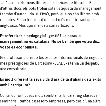
Japó posen els meus llibres a les lleixes de filosofia. En
d’altres llocs els pots trobar sota l’etiqueta de manegament,
i també d’autoajuda, sí. Fixa’t, però, que no són llibres amb
receptes. Estan fets des d’un estil més mediterrani que
anglosaxó. Més que manuals són reflexions.
Et refereixes a pedagogia?, gestió? La paraula
manegament no és catalana. No sé ben bé què voleu dir…
Vostè és economista.
Era professor d’una de les escoles internacionals de negocis
més prestigioses de Barcelona -ESADE- i tenia un despatx,
una consultoria.
És molt diferent la seva vida d’ara de la d’abans dels èxits
amb l’escriptura?
Continuo fent coses molt semblants. Encara faig classes i
seminaris i també assessoro empreses, però des d’una altra