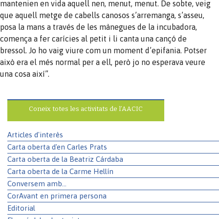
mantenien en vida aquell nen, menut, menut. De sobte, veig
que aquell metge de cabells canosos s’arremanga, s’asseu,
posa la mans a través de les mànegues de la incubadora,
comença a fer carícies al petit i li canta una cançó de
bressol. Jo ho vaig viure com un moment d’epifania. Potser
això era el més normal per a ell, però jo no esperava veure
una cosa així”.
Coneix totes les activitats de l’AACIC
Articles d'interès
Carta oberta d'en Carles Prats
Carta oberta de la Beatriz Cárdaba
Carta oberta de la Carme Hellín
Conversem amb...
CorAvant en primera persona
Editorial