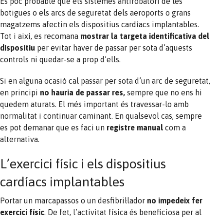
És poc probable que els sistemes antirobatori de les
botigues o els arcs de seguretat dels aeroports o grans
magatzems afectin els dispositius cardíacs implantables.
Tot i així, es recomana
mostrar la targeta identificativa del
dispositiu
per evitar haver de passar per sota d’aquests
controls ni quedar-se a prop d’ells.
Si en alguna ocasió cal passar per sota d’un arc de seguretat,
en principi
no hauria de passar res
,
sempre que no ens hi
quedem aturats. El més important és travessar-lo amb
normalitat i continuar caminant. En qualsevol cas, sempre
es pot demanar que es faci un
registre manual
com a
alternativa.
L’exercici físic i els dispositius
cardíacs implantables
Portar un marcapassos o un desfibril·lador
no impedeix fer
exercici físic
. De fet, l’activitat física és beneficiosa per al