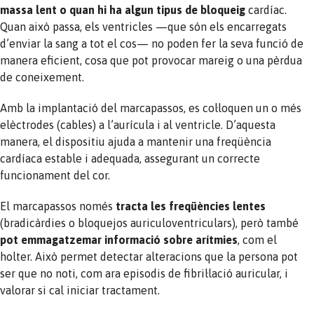
massa lent o quan hi ha algun tipus de bloqueig
cardíac.
Quan això passa, els ventricles —que són els encarregats
d’enviar la sang a tot el cos— no poden fer la seva funció de
manera eficient, cosa que pot provocar mareig o una pèrdua
de coneixement.
Amb la implantació del marcapassos, es col·loquen un o més
elèctrodes (cables) a l’aurícula i al ventricle. D’aquesta
manera, el dispositiu ajuda a mantenir una freqüència
cardíaca estable i adequada, assegurant un correcte
funcionament del cor.
El marcapassos només
tracta les freqüències lentes
(bradicàrdies o bloquejos auriculoventriculars), però també
pot emmagatzemar informació sobre arítmies
, com el
holter. Això permet detectar alteracions que la persona pot
ser que no noti, com ara episodis de fibril·lació auricular, i
valorar si cal iniciar tractament.