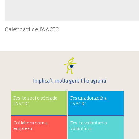
Calendari de l’AACIC
Implica’t, molta gent t’ho agrairà
Fes-te soci o sòcia de
Fes una donació a
l’AACIC
l’AACIC
Col·labora com a
Fes-te voluntari o
empresa
voluntària