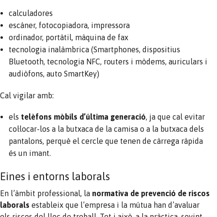
calculadores
escàner, fotocopiadora, impressora
ordinador, portàtil, màquina de fax
tecnologia inalàmbrica (Smartphones, dispositius
Bluetooth, tecnologia NFC, routers i mòdems, auriculars i
audiòfons, auto SmartKey)
Cal vigilar amb:
els
telèfons mòbils
d’última generació
, ja que cal evitar
col·locar-los a la butxaca de la camisa o a la butxaca dels
pantalons, perquè el cercle que tenen de càrrega ràpida
és un imant.
Eines i entorns laborals
En l’àmbit professional, la
normativa de prevenció de riscos
laborals
estableix que l’empresa i la mútua han d’avaluar
els riscos del lloc de treball. Tot i això, a la pràctica, sovint,