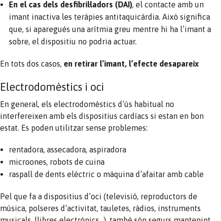
En el cas dels desfibril·ladors (DAI)
, el contacte amb un
imant inactiva les teràpies antitaquicàrdia. Això significa
que, si aparegués una arítmia greu mentre hi ha l’imant a
sobre, el dispositiu no podria actuar.
En tots dos casos,
en retirar l’imant, l’efecte desapareix
Electrodomèstics i oci
En general, els electrodomèstics d’ús habitual no
interfereixen amb els dispositius cardíacs si estan en bon
estat. Es poden utilitzar sense problemes:
rentadora, assecadora, aspiradora
microones, robots de cuina
raspall de dents elèctric o màquina d’afaitar amb cable
Pel que fa a dispositius d’oci (televisió, reproductors de
música, polseres d’activitat, tauletes, ràdios, instruments
musicals, llibres electrònics…), també són segurs mantenint