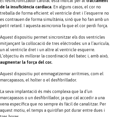
El resincronitzador cardíac està indicat per al
tractament
de la insuficiència cardíaca
. En alguns casos, el cor no
treballa de forma eficient: el ventricle dret i l’esquerre no
es contrauen de forma simultània, sinó que ho fan amb un
petit retard. I aquesta asincronia fa que el cor perdi força.
Aquest dispositiu permet sincronitzar els dos ventricles
mitjançant la col·locació de tres elèctrodes: un a l’aurícula,
un al ventricle dret i un altre al ventricle esquerre.
L’objectiu és millorar la coordinació del batec i, amb això,
augmentar la força del cor
.
Aquest dispositiu pot emmagatzemar arrítmies, com el
marcapassos, el holter o el desfibril·lador.
La seva implantació és més complexa que la d’un
marcapassos o un desfibril·lador, ja que cal accedir a una
vena específica que no sempre és fàcil de canalitzar. Per
aquest motiu, el temps a quiròfan pot durar entre dues i
tres hores.