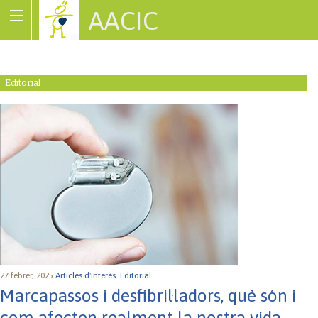
AACIC
Associació de Cardiopaties Congènites
Editorial
27 febrer, 2025
Articles d'interès.
Editorial.
Marcapassos i desfibril·ladors, què són i
com afecten realment la nostra vida