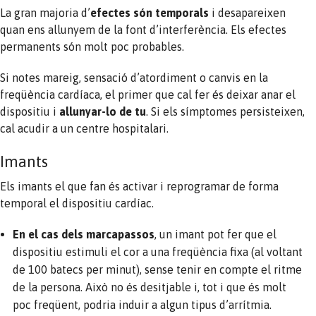
La gran majoria d’
efectes són
temporals
i desapareixen
quan ens allunyem de la font d’interferència. Els efectes
permanents són molt poc probables.
Si notes mareig, sensació d’atordiment o canvis en la
freqüència cardíaca, el primer que cal fer és deixar anar el
dispositiu i
allunyar-lo de tu
. Si els símptomes persisteixen,
cal acudir a un centre hospitalari.
Imants
Els imants el que fan és activar i reprogramar de forma
temporal el dispositiu cardíac.
En el cas dels marcapassos
, un imant pot fer que el
dispositiu estimuli el cor a una freqüència fixa (al voltant
de 100 batecs per minut), sense tenir en compte el ritme
de la persona. Això no és desitjable i, tot i que és molt
poc freqüent, podria induir a algun tipus d’arrítmia.