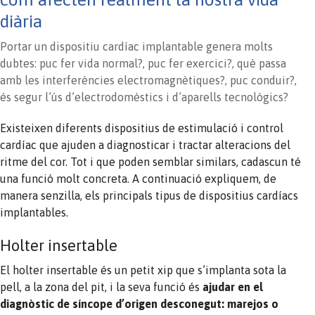
diària
Portar un dispositiu cardíac implantable genera molts
dubtes: puc fer vida normal?, puc fer exercici?, què passa
amb les interferències electromagnètiques?, puc conduir?,
és segur l’ús d’electrodomèstics i d’aparells tecnològics?
Existeixen diferents dispositius de estimulació i control
cardíac que ajuden a diagnosticar i tractar alteracions del
ritme del cor. Tot i que poden semblar similars, cadascun té
una funció molt concreta. A continuació expliquem, de
manera senzilla, els principals tipus de dispositius cardíacs
implantables.
Holter insertable
El holter insertable és un petit xip que s’implanta sota la
pell, a la zona del pit, i la seva funció és
ajudar en el
diagnòstic de síncope d’origen desconegut
: marejos o