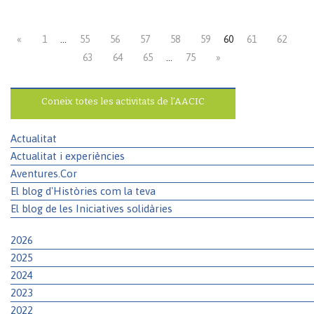
«
1
…
55
56
57
58
59
60
61
62
63
64
65
…
75
»
Coneix totes les activitats de l’AACIC
Actualitat
Actualitat i experiències
Aventures.Cor
El blog d'Històries com la teva
El blog de les Iniciatives solidàries
2026
2025
2024
2023
2022