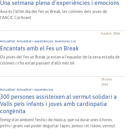
Una setmana plena d’experiències i emocions
Avui és l’últim dia del Fes un Break, les colònies dels joves de
l’AACIC CorAvant.
6 juliol, 2016
Actualitat.
Actualitat i experiències.
Aventures.Cor.
Encantats amb el Fes un Break
Els joves del Fes un Break ja estan a l’equador de la seva estada de
colònies i s’ho estan passant d’allò més bé.
29 juny,
2016
Actualitat.
Actualitat i experiències.
300 persones assisteixen al vermut solidari a
Valls pels infants i joves amb cardiopatia
congènita
Enmig d’un ambient festiu i de música, que va durar unes 6 hores,
petits i grans van poder degustar tapes, pinxos i el clàssic vermut.