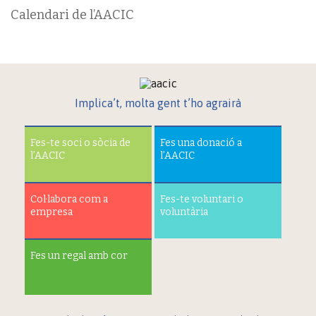
Calendari de l’AACIC
Implica’t, molta gent t’ho agrairà
Fes-te soci o sòcia de
Fes una donació a
l’AACIC
l’AACIC
Col·labora com a
Fes-te voluntari o
empresa
voluntària
Fes un regal amb cor