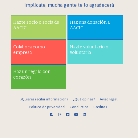
Implícate, mucha gente te lo agradecerá
Hazte socio o socia de
Haz una donación a
AACIC
AACIC
Colabora como
Hazte voluntario o
empresa
voluntaria
Haz un regalo con
corazón
¿Quieres recibir información?
¿Qué opinas?
Aviso legal
Política de privacidad
Canal ético
Créditos