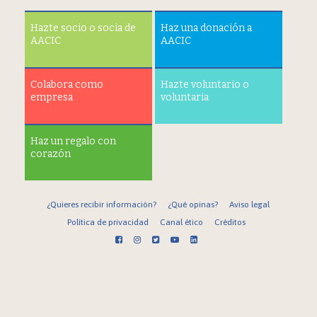
Hazte socio o socia de
Haz una donación a
AACIC
AACIC
Colabora como
Hazte voluntario o
empresa
voluntaria
Haz un regalo con
corazón
¿Quieres recibir información?
¿Qué opinas?
Aviso legal
Política de privacidad
Canal ético
Créditos