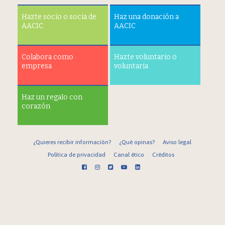
Hazte socio o socia de
Haz una donación a
AACIC
AACIC
Colabora como
Hazte voluntario o
empresa
voluntaria
Haz un regalo con
corazón
¿Quieres recibir información?
¿Qué opinas?
Aviso legal
Política de privacidad
Canal ético
Créditos