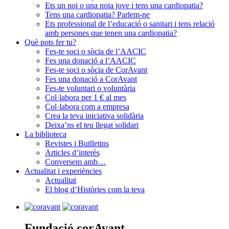
Ets un noi o una noia jove i tens una cardiopatia?
Tens una cardiopatia? Parlem-ne
Ets professional de l’educació o sanitari i tens relació
amb persones que tenen una cardiopatia?
Què pots fer tu?
Fes-te soci o sòcia de l’AACIC
Fes una donació a l’AACIC
Fes-te soci o sòcia de CorAvant
Fes una donació a CorAvant
Fes-te voluntari o voluntària
Col·labora per 1 € al mes
Col·labora com a empresa
Crea la teva iniciativa solidària
Deixa’ns el teu llegat solidari
La biblioteca
Revistes i Butlletins
Articles d’interès
Conversem amb…
Actualitat i experiències
Actualitat
El blog d’Històries com la teva
Fundació corAvant