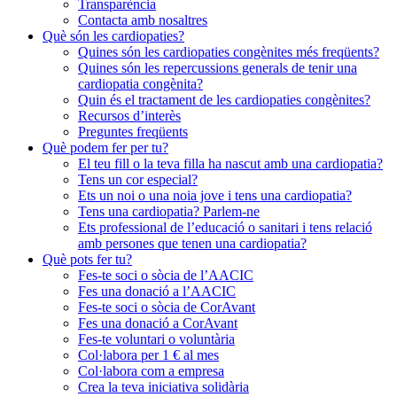
Transparència
Contacta amb nosaltres
Què són les cardiopaties?
Quines són les cardiopaties congènites més freqüents?
Quines són les repercussions generals de tenir una
cardiopatia congènita?
Quin és el tractament de les cardiopaties congènites?
Recursos d’interès
Preguntes freqüents
Què podem fer per tu?
El teu fill o la teva filla ha nascut amb una cardiopatia?
Tens un cor especial?
Ets un noi o una noia jove i tens una cardiopatia?
Tens una cardiopatia? Parlem-ne
Ets professional de l’educació o sanitari i tens relació
amb persones que tenen una cardiopatia?
Què pots fer tu?
Fes-te soci o sòcia de l’AACIC
Fes una donació a l’AACIC
Fes-te soci o sòcia de CorAvant
Fes una donació a CorAvant
Fes-te voluntari o voluntària
Col·labora per 1 € al mes
Col·labora com a empresa
Crea la teva iniciativa solidària