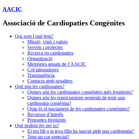
AACIC
Associació de Cardiopaties Congènites
Qui som i què fem?
Missió, visió i valors
Serveis i projectes
Recerca en cardiopaties
Organització
Memòries anuals de l’AACIC
Col·laboradores
Transparència
Contacta amb nosaltres
Què són les cardiopaties?
Quines són les cardiopaties congènites més freqüents?
Quines són les repercussions generals de tenir una
cardiopatia congènita?
Quin és el tractament de les cardiopaties congènites?
Recursos d’interès
Preguntes freqüents
Què podem fer per tu?
El teu fill o la teva filla ha nascut amb una cardiopatia?
Tens un cor especial?